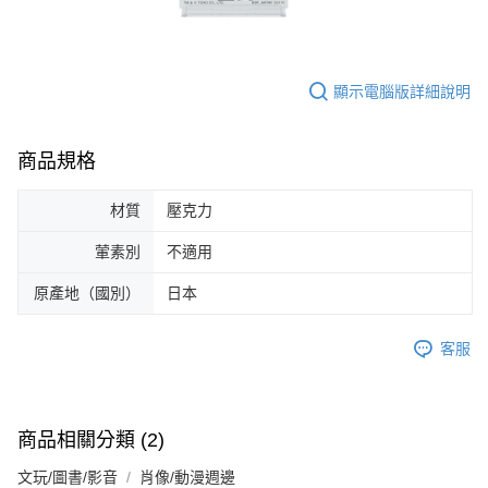
顯示電腦版詳細說明
商品規格
材質
壓克力
葷素別
不適用
原產地（國別）
日本
客服
商品相關分類 (2)
文玩/圖書/影音
肖像/動漫週邊