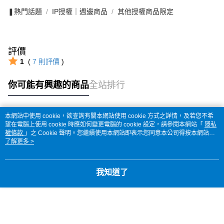
❚熱門話題
IP授權｜週邊商品
其他授權商品限定
評價
1
(
7
則評價
)
你可能有興趣的商品
全站排行
本網站中使用 cookie，欲查詢有關本網站使用 cookie 方式之詳情，及若您不希
熱門標籤
望在電腦上使用 cookie 時應如何變更電腦的 cookie 設定，請參閱本網站「
隱私
權條款
」之 Cookie 聲明。您繼續使用本網站即表示您同意本公司得按本網站使
用條款之 Cookie 聲明使用 cookie。
了解更多 >
我知道了