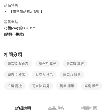
運送方式
商品特色
【詳見商品標示說明】
全家取貨付款
每筆NT$40，滿NT$390(含以上)免運費
銷售重點
材積(cm):約8~19cm
常溫-付款後全家取貨
(隨機不挑款)
每筆NT$40，滿NT$390(含以上)免運費
相關分類
哥吉拉 壓克力
壓克力 立牌
哥吉拉 立牌
哥吉拉 標示
壓克力 標示
壓克力 詳見
立牌 隨機
哥吉拉 詳見
隨機 標示
詳見 標示
詳細說明
商品規格
相關推薦