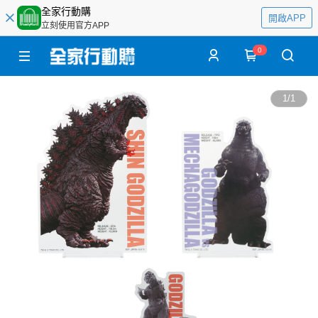
全家行動購
開啟APP
立刻使用官方APP
0
1
/
1