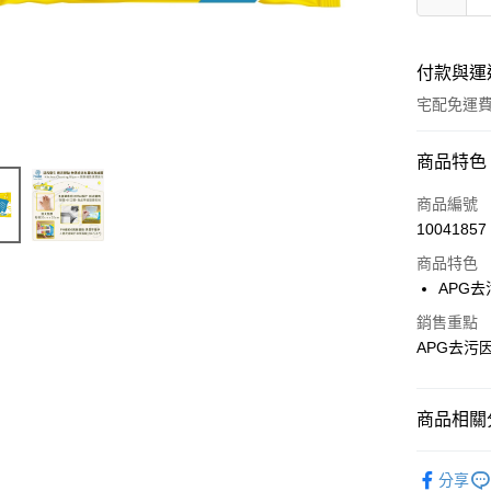
付款與運
宅配免運
付款方式
商品特色
全家線上
商品編號
10041857
商品特色
運送方式
APG
本島宅配-
銷售重點
免運費
APG去污
離島宅配-
免運費
商品相關分
日用/紙品
分享