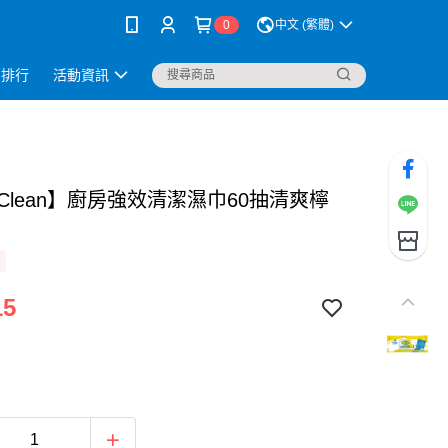
0
中文 (繁體)
銷排行
活動資訊
loClean】廚房強效清潔濕巾60抽清爽檸
15