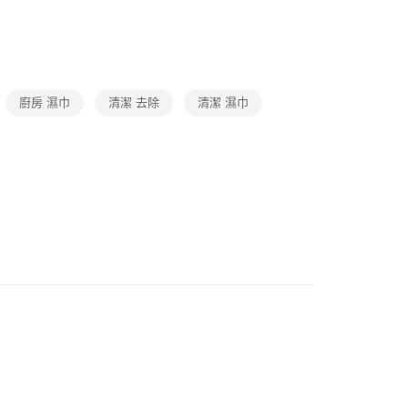
題
整箱入手｜囤貨好物
箱購紙類x清潔
廚房 濕巾
清潔 去除
清潔 濕巾