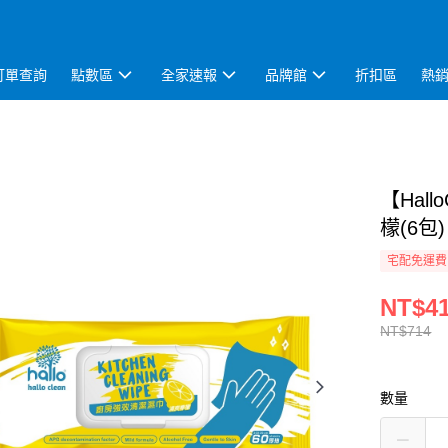
訂單查詢
點數區
全家速報
品牌館
折扣區
熱
【Hal
檬(6包)
宅配免運費
NT$4
NT$714
數量