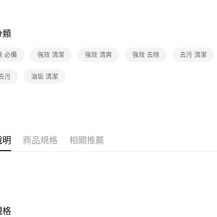
❚熱門話
分類
除 必備
強效 清潔
強效 清爽
強效 去除
去污 清潔
去污
油垢 清潔
說明
商品規格
相關推薦
規格