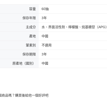
容量
60抽
保存年限
3年
主成分
水、界面活性劑、檸檬酸、烷基糖苷（APG
產地
中國
葷素別
不適用
保存期限
3年
原產地（國別）
中國
個商品嗎？購買後給他一個好評吧