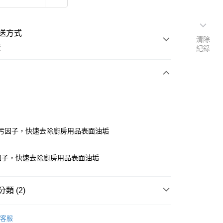
送方式
清除
費
紀錄
支付
去污因子，快速去除廚房用品表面油垢
活動商品
因子，快速去除廚房用品表面油垢
常溫商品
類 (2)
家用清潔
客服