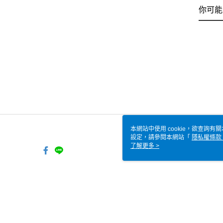
你可能
本網站中使用 cookie，欲查詢有關
設定，請參閱本網站「
隱私權條款
使用 cookie。
了解更多 >