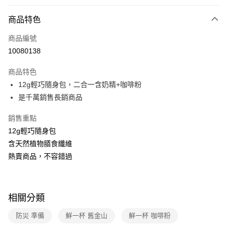
付款方式
商品特色
全家線上支付
商品編號
運送方式
10080138
全家取貨付款
商品特色
免運費
12g輕巧隨身包，二合一含奶精+咖啡粉
是千萬銷售長銷商品
常溫-付款後全家取貨
免運費
銷售重點
12g輕巧隨身包
含天然植物膳食纖維
熱賣商品，不容錯過
相關分類
防災 準備
鮮一杯 舊金山
鮮一杯 咖啡粉