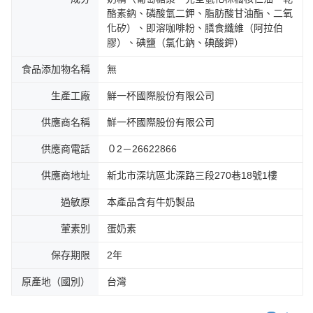
酪素鈉、磷酸氫二鉀、脂肪酸甘油酯、二氧
化矽）、即溶咖啡粉、膳食纖維（阿拉伯
膠）、碘鹽（氯化鈉、碘酸鉀）
食品添加物名稱
無
生產工廠
鮮一杯國際股份有限公司
供應商名稱
鮮一杯國際股份有限公司
供應商電話
０2－26622866
供應商地址
新北市深坑區北深路三段270巷18號1樓
過敏原
本產品含有牛奶製品
葷素別
蛋奶素
保存期限
2年
原產地（國別）
台灣