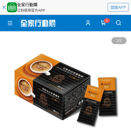
全家行動購
開啟APP
立刻使用官方APP
0
1
/
2