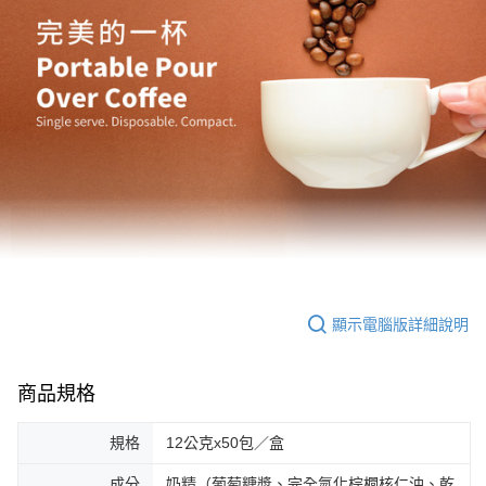
顯示電腦版詳細說明
商品規格
規格
12公克x50包／盒
成分
奶精（葡萄糖漿、完全氫化棕櫚核仁油、乾