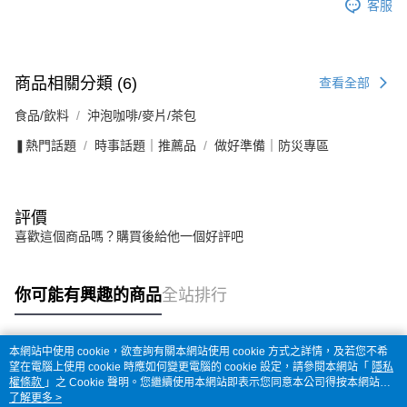
客服
商品相關分類 (6)
查看全部
食品/飲料
沖泡咖啡/麥片/茶包
❚熱門話題
時事話題｜推薦品
做好準備｜防災專區
評價
喜歡這個商品嗎？購買後給他一個好評吧
你可能有興趣的商品
全站排行
本網站中使用 cookie，欲查詢有關本網站使用 cookie 方式之詳情，及若您不希
熱門標籤
望在電腦上使用 cookie 時應如何變更電腦的 cookie 設定，請參閱本網站「
隱私
權條款
」之 Cookie 聲明。您繼續使用本網站即表示您同意本公司得按本網站使
用條款之 Cookie 聲明使用 cookie。
了解更多 >