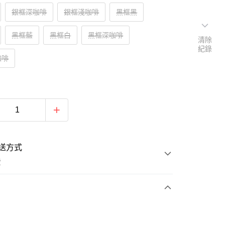
銀框深咖啡
銀框淺咖啡
黑框黑
黑框藍
黑框白
黑框深咖啡
清除
紀錄
咖啡
送方式
費
支付