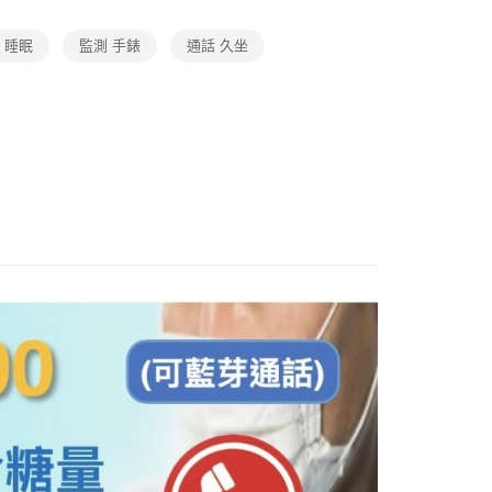
 睡眠
監測 手錶
通話 久坐