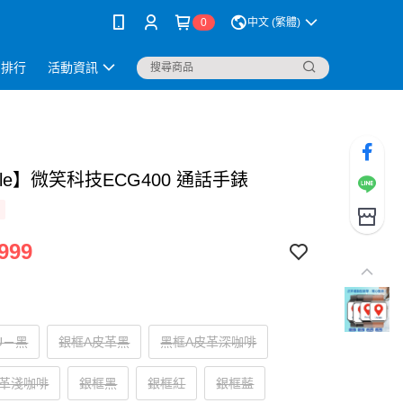
0
中文 (繁體)
銷排行
活動資訊
ile】微笑科技ECG400 通話手錶
999
U－黑
銀框A皮革黑
黑框A皮革深咖啡
皮革淺咖啡
銀框黑
銀框紅
銀框藍