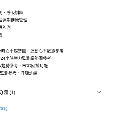
測、呼吸訓練
活動商品
理週期健康管理
眠監測
醒
常溫商品
小時心率趨勢圖、運動心率數據參考
24小時壓力監測趨勢圖參考
RV趨勢參考、ECG回播功能
氧氣監測參考、呼吸訓練
類 (1)
3C週邊/配件
客服