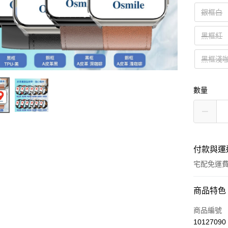
銀框白
黑框紅
黑框淺
數量
付款與運
宅配免運
付款方式
商品特色
全家線上
商品編號
10127090