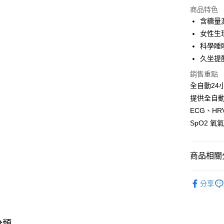
商品特色
運送方式
含糖量
本島宅配-
女性生
免運費
科學睡
久坐提
離島宅配-
銷售重點
免運費
全自動24
提供全自動
ECG、H
SpO2 
商品相關分
3C/家電
分享
分類