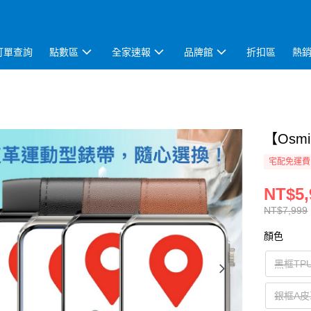
訂單查詢
點數區
全家速報
品牌館
折扣區
熱
【Osm
宅配免運費
NT$5,
NT$7,999
顏色
黑框TP
銀框A