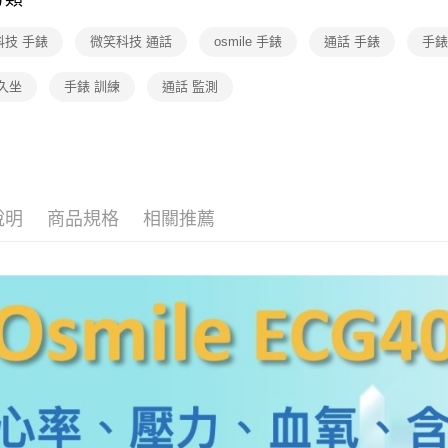
科技 手錶
微笑科技 通話
osmile 手錶
通話 手錶
手錶
久坐
手錶 訓練
通話 監測
說明
商品規格
相關推薦