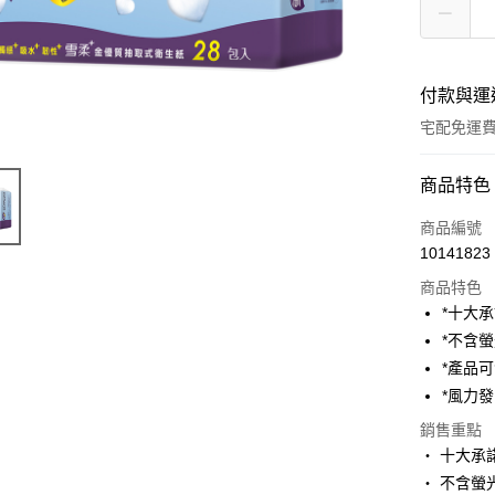
付款與運
宅配免運
付款方式
商品特色
全家線上
商品編號
10141823
商品特色
運送方式
*十大
本島宅配-
*不含
免運費
*產品
*風力
銷售重點
‧ 十大承
‧ 不含螢