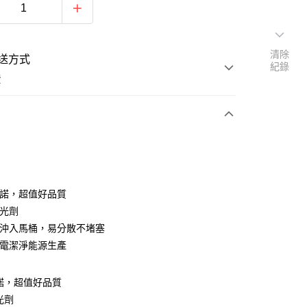
清除
送方式
紀錄
費
支付
承諾，超值好品質
活動商品
螢光劑
可沖入馬桶，易分散不堵塞
發電潔淨能源生產
諾，超值好品質
光劑