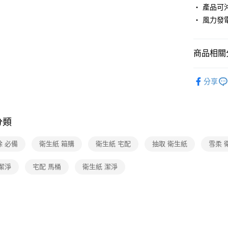
‧ 產品可
‧ 風力發
商品相關分
日用/紙品
分享
品牌總覽
❚熱門話
分類
❚熱門話
除 必備
衛生紙 箱購
衛生紙 宅配
抽取 衛生紙
雪柔 
潔淨
宅配 馬桶
衛生紙 潔淨