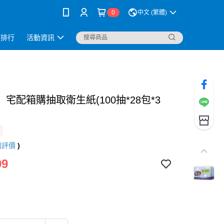
0
中文 (繁體)
銷排行
活動資訊
宅配箱購抽取衛生紙(100抽*28包*3
則評價
)
99