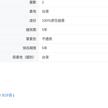
層數
2
產地
台灣
成份
100％原生紙漿
總效期
5年
葷素別
不適用
保存期限
5年
原產地（國別）
台灣
3
則評價
)