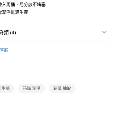
沖入馬桶，易分散不堵塞
電潔淨能源生產
類 (4)
衛生紙/濕紙巾
客服
❚ MIT微笑標章
題
整箱入手｜囤貨好物
箱購紙類x清潔
題
熱搜｜行動購夯什麼
㊙宅配專區
衛生紙
箱購 潔淨
箱購 抽取