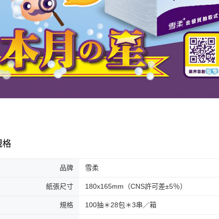
規格
品牌
雪柔
紙張尺寸
180x165mm（CNS許可差±5％）
規格
100抽＊28包＊3串／箱