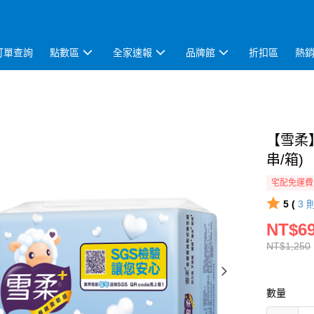
訂單查詢
點數區
全家速報
品牌館
折扣區
熱
【雪柔】
串/箱)
宅配免運費
5 (
3
NT$6
NT$1,250
數量