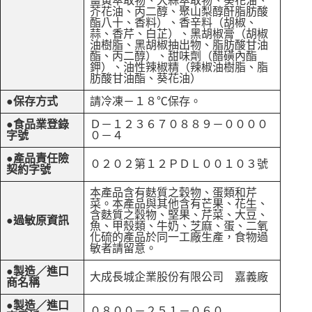
薑黃萃取物、大蒜萃取物、葵花油、
芥花油、丙二醇、聚山梨醇酐脂肪酸
酯八十、香料）、香辛料（胡椒、
蒜、香芹、白芷）、黑胡椒膏（胡椒
油樹脂、黑胡椒抽出物、脂肪酸甘油
酯、丙二醇）、甜味劑（醋磺內酯
鉀）、油性辣椒精（辣椒油樹脂、脂
肪酸甘油酯、葵花油）
●保存方式
請冷凍－１８℃保存。
●食品業登錄
Ｄ－１２３６７０８８９－００００
字號
０－４
●產品責任險
０２０２第１２ＰＤＬ００１０３號
契約字號
本產品含有麩質之穀物、蛋類和芹
菜。本產品與其他含有芒果、花生、
含麩質之穀物、堅果、芹菜、大豆、
●過敏原資訊
魚、甲殼類、牛奶、芝麻、蛋、二氧
化硫的產品於同一工廠生產，食物過
敏者請留意。
●製造／進口
大成長城企業股份有限公司 嘉義廠
商名稱
●製造／進口
０８００－２５１－０６０