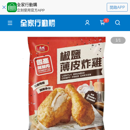
全家行動購
開啟APP
立刻使用官方APP
0
1
/
1