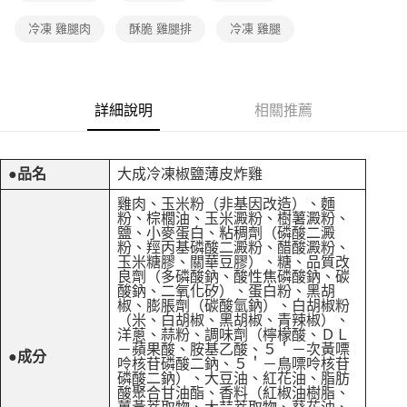
冷凍 雞腿肉
酥脆 雞腿排
冷凍 雞腿
詳細說明
相關推薦
●品名
大成冷凍椒鹽薄皮炸雞
雞肉、玉米粉（非基因改造）、麵
粉、棕櫚油、玉米澱粉、樹薯澱粉、
鹽、小麥蛋白、粘稠劑（磷酸二澱
粉、羥丙基磷酸二澱粉、醋酸澱粉、
玉米糖膠、關華豆膠）、糖、品質改
良劑（多磷酸鈉、酸性焦磷酸鈉、碳
酸鈉、二氧化矽）、蛋白粉、黑胡
椒、膨脹劑（碳酸氫鈉）、白胡椒粉
（米、白胡椒、黑胡椒、青辣椒）、
洋蔥、蒜粉、調味劑（檸檬酸、ＤＬ
－蘋果酸、胺基乙酸、５＇－次黃嘌
●成分
呤核苷磷酸二鈉、５＇－鳥嘌呤核苷
磷酸二鈉）、大豆油、紅花油、脂肪
酸聚合甘油酯、香料（紅椒油樹脂、