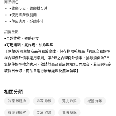
運送方式
商品特色
●雞腿５支，雞腿排５片
冷凍-全家取貨付款
●使用國產雞腿肉
免運費
●薄皮肉厚，酥脆多汁
冷凍-付款後全家取貨
銷售重點
免運費
●全熟炸雞，覆熱即食
●可用烤箱、氣炸鍋、油炸料理
【冷藏/冷凍生鮮商品等易於腐敗、保存期限較短屬「通訊交易解除
權合理例外情事適用準則」第2條之合理例外情事，排除消保法7日
無條件解除權之適用，敬請於商品到店通知3日內取貨，若超過指定
取貨日未取，商品會進行廢棄處理及無法領取】
相關分類
冷凍 雞腿排
冷凍 炸雞
薄皮 炸雞
椒鹽 炸雞
椒鹽 雞腿排
冷凍 椒鹽
賣場 酥脆