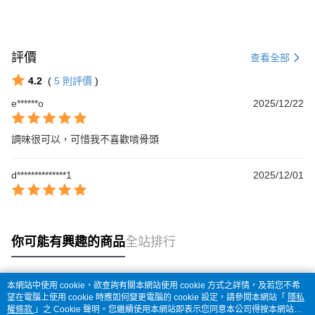
評價
查看全部
4.2
(
5
則評價
)
e******o
2025/12/22
調味很可以，可惜我不喜歡啃骨頭
d**************1
2025/12/01
你可能有興趣的商品
全站排行
本網站中使用 cookie，欲查詢有關本網站使用 cookie 方式之詳情，及若您不希
熱門標籤
望在電腦上使用 cookie 時應如何變更電腦的 cookie 設定，請參閱本網站「
隱私
權條款
」之 Cookie 聲明。您繼續使用本網站即表示您同意本公司得按本網站使