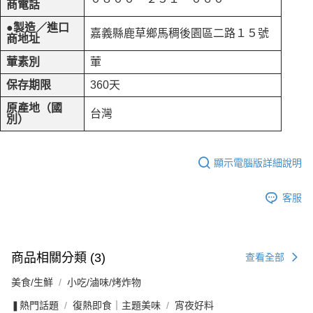
商電話
●製造／進口
嘉義縣鹿草鄉馬稠後園區二路１５號
商地址
葷素別
葷
保存期限
360天
原產地（國
台灣
別）
顯示電腦版詳細說明
客服
商品相關分類 (3)
查看全部
美食/生鮮
小吃/滷味/烤炸物
❚熱門話題
復熱即食｜主題美味
宵夜好料