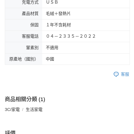
充電方式
ＵＳＢ
產品材質
毛絨＋發熱片
保固
１年不含耗材
客服電話
０４－２３３５－２０２２
葷素別
不適用
原產地（國別）
中國
客服
商品相關分類 (1)
3C/家電
生活家電
評價