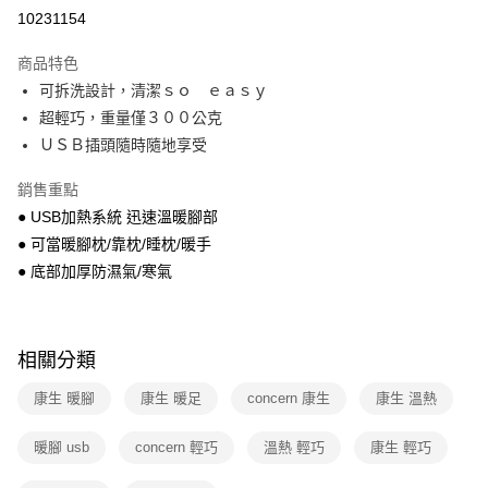
運送方式
10231154
本島宅配-活動商品
商品特色
免運費
可拆洗設計，清潔ｓｏ ｅａｓｙ
超輕巧，重量僅３００公克
離島宅配-常溫商品
ＵＳＢ插頭隨時隨地享受
免運費
銷售重點
● USB加熱系統 迅速溫暖腳部
● 可當暖腳枕/靠枕/睡枕/暖手
● 底部加厚防濕氣/寒氣
相關分類
康生 暖腳
康生 暖足
concern 康生
康生 溫熱
暖腳 usb
concern 輕巧
溫熱 輕巧
康生 輕巧