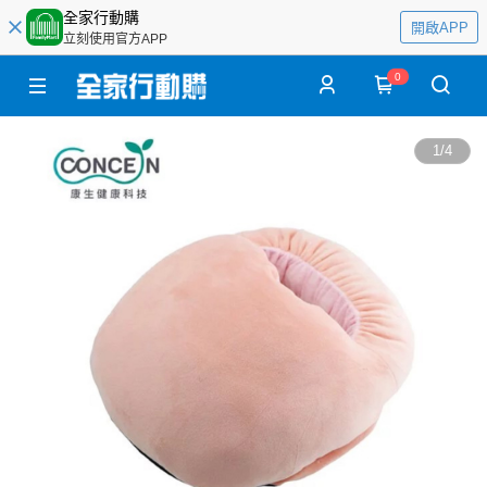
全家行動購
開啟APP
立刻使用官方APP
0
1
/
4