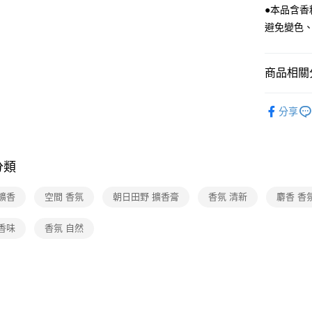
●本品含香
避免變色
商品相關分
生活居家
分享
分類
擴香
空間 香氛
朝日田野 擴香膏
香氛 清新
麝香 香
香味
香氛 自然