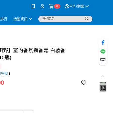
0
中文 (繁體)
銷排行
活動資訊
田野】室內香氛擴香膏-白麝香
*10瓶)
則評價
)
90