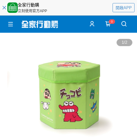
全家行動購
開啟APP
立刻使用官方APP
0
1
/
2