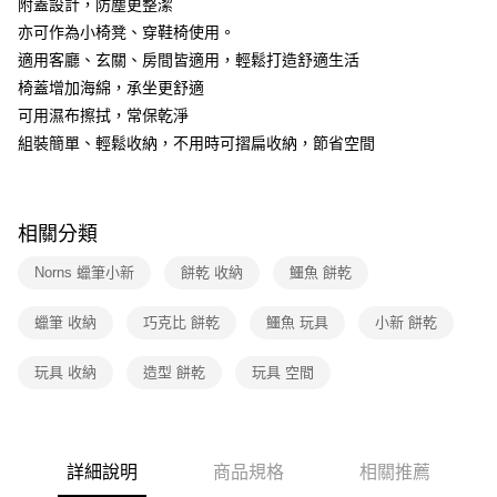
附蓋設計，防塵更整潔
亦可作為小椅凳、穿鞋椅使用。
適用客廳、玄關、房間皆適用，輕鬆打造舒適生活
椅蓋增加海綿，承坐更舒適
可用濕布擦拭，常保乾淨
組裝簡單、輕鬆收納，不用時可摺扁收納，節省空間
相關分類
Norns 蠟筆小新
餅乾 收納
鱷魚 餅乾
蠟筆 收納
巧克比 餅乾
鱷魚 玩具
小新 餅乾
玩具 收納
造型 餅乾
玩具 空間
詳細說明
商品規格
相關推薦