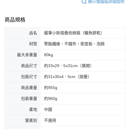
顯示電腦版詳細說明
商品規格
品名
蠟筆小新摺疊收納箱（鱷魚餅乾）
材質
聚酯纖維、不織布、密度板、泡綿
最大承重量
80kg
商品尺寸
約33x29．5x31cm（展開）
包裝尺寸
約31x30x4．5cm（摺疊）
商品重量
約955g
包裝重量
約960g
產地
中國
葷素別
不適用