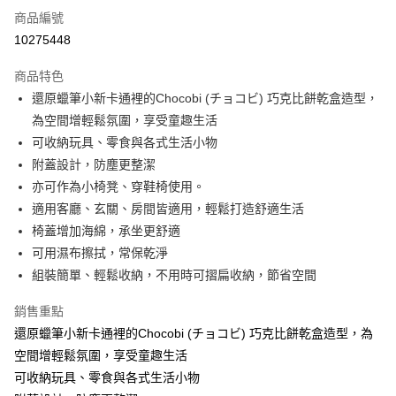
免運費
商品編號
10275448
離島宅配-常溫商品
免運費
商品特色
還原蠟筆小新卡通裡的Chocobi (チョコビ) 巧克比餅乾盒造型，
為空間增輕鬆氛圍，享受童趣生活
可收納玩具、零食與各式生活小物
附蓋設計，防塵更整潔
亦可作為小椅凳、穿鞋椅使用。
適用客廳、玄關、房間皆適用，輕鬆打造舒適生活
椅蓋增加海綿，承坐更舒適
可用濕布擦拭，常保乾淨
組裝簡單、輕鬆收納，不用時可摺扁收納，節省空間
銷售重點
還原蠟筆小新卡通裡的Chocobi (チョコビ) 巧克比餅乾盒造型，為
空間增輕鬆氛圍，享受童趣生活
可收納玩具、零食與各式生活小物