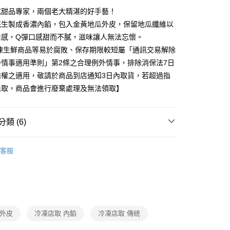
式甜品專家，兩個老大精湛的好手藝！
後全家取貨
花生製成香濃內餡，包入金黃地瓜外皮，保留地瓜纖維以
口感，Q彈口感甜而不膩，滋味讓人無法忘懷。
冷凍生鮮商品等易於腐敗、保存期限較短屬「通訊交易解除
外情事適用準則」第2條之合理例外情事，排除消保法7日
除權之適用，敬請於商品到店通知3日內取貨，若超過指
未取，商品會進行廢棄處理及無法領取】
類 (6)
糕餅甜點
客服
題
熱搜｜行動購夯什麼
㊙熱搜地瓜
題
時事話題｜推薦品
做好準備｜防災專區
題
抗漲｜百元有找
冷凍美食
惠
❚ 即期下殺
即期｜冷凍冷藏
 外皮
冷凍店取 內餡
冷凍店取 傳統
題
熱搜｜行動購夯什麼
㊙全家人的早餐店