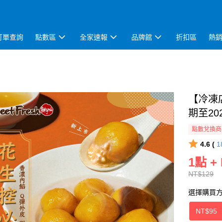
訂單查詢
點數區
全家速報
品牌館
折扣區
熱
【冷凍店
期至202
點數兌換商
4.6 (
1
1點 +
NT$129
選擇購買
NT$95