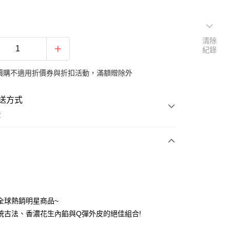
清除
紀錄
價購不適用折價券與折扣活動，滿額贈除外
送方式
費
支付
全球熱銷明星商品~
取貨付款
統古法、香濃花生內餡與Q彈外皮的絕佳組合!