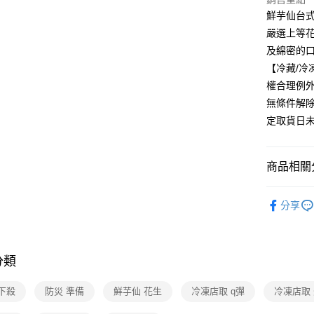
鮮芋仙台
冷凍-付款
嚴選上等
免運費
及綿密的
【冷藏/
權合理例
無條件解
定取貨日
商品相關分
美食/生鮮
分享
❚熱門話
❚熱門話
分類
❚熱門話
❚ Fa點優
下殺
防災 準備
鮮芋仙 花生
冷凍店取 q彈
冷凍店取
❚熱門話