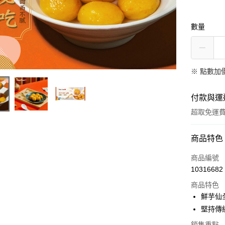
數量
※
點數加
付款與運
超取免運
付款方式
商品特色
全家線上
商品編號
10316682
商品特色
運送方式
鮮芋仙
冷凍-全家
堅持傳
免運費
銷售重點