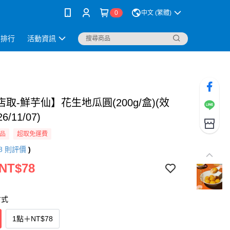
0
中文 (繁體)
銷排行
活動資訊
取-鮮芋仙】花生地瓜圓(200g/盒)(效
6/11/07)
品
超取免運費
8
則評價
)
 NT$78
方式
1點
＋
NT$78