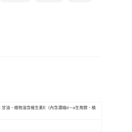
打
夏日瘦身大作戰
營養補給-保健食品
題
熱搜｜行動購夯什麼
㊙異國食品
甘油、植物油含維生素E（內含濃縮d－α生育醇、植