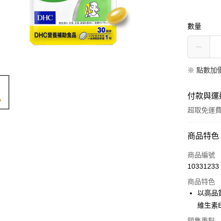
數量
※
點數加
付款與運
超取免運
付款方式
商品特色
全家線上
商品編號
10331233
商品特色
運送方式
以高品
全家取貨
維生素
免運費
銷售重點