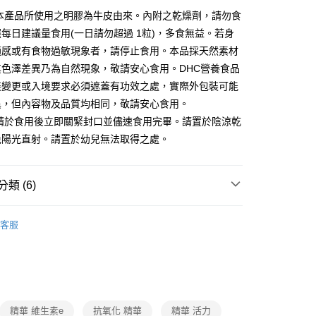
:本產品所使用之明膠為牛皮由來。內附之乾燥劑，請勿食
後全家取貨
每日建議量食用(一日請勿超過 1粒)，多食無益。若身
適感或有食物過敏現象者，請停止食用。本品採天然素材
其色澤差異乃為自然現象，敬請安心食用。DHC營養食品
裝變更或入境要求必須遮蓋有功效之處，實際外包裝可能
異，但內容物及品質均相同，敬請安心食用。
:請於食用後立即關緊封口並儘速食用完畢。請置於陰涼乾
免陽光直射。請置於幼兒無法取得之處。
類 (6)
美妍窈窕
客服
❚ FamiCare｜保健
❚ DHC
惠
❚ 即期下殺
即期｜常溫配送
題
常溫店配｜購物指南
保健/日用品/美妝/3C家電｜
精華 維生素e
抗氧化 精華
精華 活力