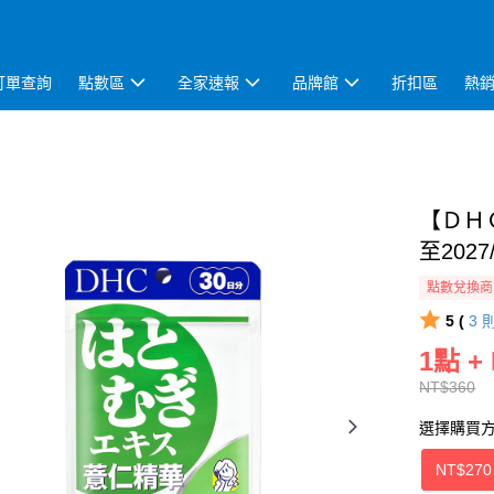
訂單查詢
點數區
全家速報
品牌館
折扣區
熱
【ＤＨ
至2027/
點數兌換商
5 (
3
1點 +
NT$360
選擇購買
NT$270