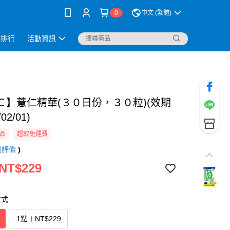
0
中文 (繁體)
銷排行
活動資訊
Ｃ】薏仁精華(３０日份，３０粒)(效期
02/01)
品
超取免運費
則評價
)
 NT$229
方式
1點
＋
NT$229