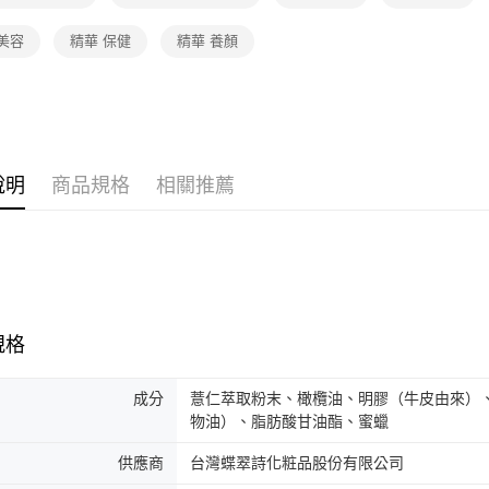
❚本月主
美容
精華 保健
精華 養顏
❚熱門話
說明
商品規格
相關推薦
規格
成分
薏仁萃取粉末、橄欖油、明膠（牛皮由來）、
物油）、脂肪酸甘油酯、蜜蠟
供應商
台灣蝶翠詩化粧品股份有限公司