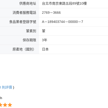
供應商地址
台北市南京東路五段89號10樓
消費者服務電話
2769－3666
食品業者登錄字號
A－189403744－00000－7
葷素別
葷
保存期限
3年
原產地（國別）
日本
3
則評價
)
sh