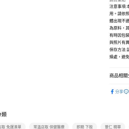
注意事項
常溫-付款
用。請依照
免運費
體出現不
為原料，
有時因包
與照片有
保存方法
燥處，避
商品相關分
保健/醫療
分享
品牌總覽
❚ Fa點優
分類
❚熱門話
常溫店配
店取 免運湊單
常溫店取 保健醫療
即期 下殺
薏仁 精華