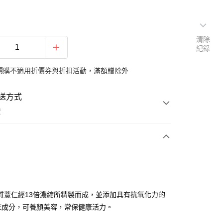
清除
紀錄
價購不適用折價券與折扣活動，滿額贈除外
送方式
費
支付
質薏仁經13倍濃縮所精製而成，並添加具有抗氧化力的
付款
E成分，可養顏美容，常保健康活力。