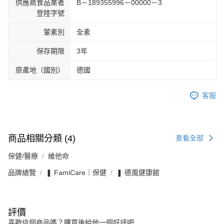
供應商食品業者
B－189355996－00000－3
登陸字號
葷素別
全素
保存期限
3年
原產地（國別）
德國
客服
商品相關分類 (4)
查看全部
保健/醫療
維他命
品牌總覽
❚ FamiCare｜保健
❚ 德風健康館
評價
喜歡這個商品嗎？購買後給他一個好評吧