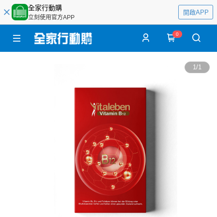
全家行動購
開啟APP
立刻使用官方APP
0
1
/
1