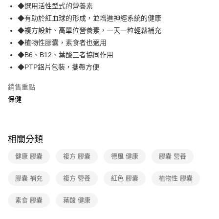
◆選用活性型式的營養素
全家取貨付款-廠商出貨
◆有助於紅血球的形成，並增進神經系統的健康
每筆NT$40，滿NT$390(含以上)免運費
◆複方設計、高單位營養素，一天一粒輕鬆補充
付款後全家取貨-廠商出貨
◆植物性膠囊，素食者也適用
每筆NT$40，滿NT$390(含以上)免運費
◆B6、B12、葉酸三者協同作用
◆PTP鋁片包裝，攜帶方便
銷售重點
保健
相關分類
健康 膠囊
複方 膠囊
德風 健康
膠囊 營養
膠囊 補充
複方 營養
紅色 膠囊
植物性 膠囊
素食 膠囊
葉酸 健康