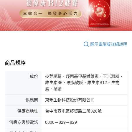
顯示電腦版詳細說明
商品規格
成份
麥芽糊精、羥丙基甲基纖維素、玉米澱粉、
維生素B6、硬脂酸鎂、維生素B12、生物
素、葉酸
供應商
東禾生物科技股份有限公司
供應商地址
台中市西屯區經貿路二段328號
供應商客服電話
0800－829－829