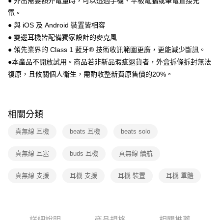
● 外出需要額外電量時，可以透過手機、平板電腦或筆電直接充
電。
● 與 iOS 及 Android 裝置皆相容
● 雙邊耳機皆配備獨家設計的麥克風
● 領先業界的 Class 1 藍牙® 技術收訊範圍更廣，更能減少斷訊。
●本產品不開放試用。商品若非新品瑕疵退貨者，外盒拆條拆封無法
復原，且攸關個人衛生，需酌收整新費原售價的20%。
相關分類
真無線 耳機
beats 耳機
beats solo
真無線 耳塞
buds 耳機
真無線 續航
真無線 支援
耳機 支援
耳機 裝置
耳機 單體
詳細說明
商品規格
相關推薦