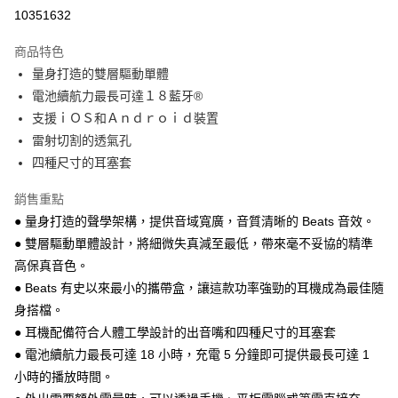
運送方式
10351632
本島宅配-活動商品
商品特色
免運費
量身打造的雙層驅動單體
電池續航力最長可達１８藍⽛®
離島宅配-常溫商品
支援ｉＯＳ和Ａｎｄｒｏｉｄ裝置
免運費
雷射切割的透氣孔
四種尺寸的耳塞套
銷售重點
● 量身打造的聲學架構，提供音域寬廣，音質清晰的 Beats 音效。
● 雙層驅動單體設計，將細微失真減至最低，帶來毫不妥協的精準
高保真音色。
● Beats 有史以來最小的攜帶盒，讓這款功率強勁的耳機成為最佳隨
身搭檔。
● 耳機配備符合人體工學設計的出音嘴和四種尺寸的耳塞套
● 電池續航力最長可達 18 小時，充電 5 分鐘即可提供最長可達 1
小時的播放時間。