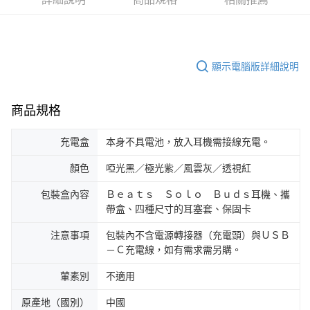
顯示電腦版詳細說明
商品規格
充電盒
本身不具電池，放入耳機需接線充電。
顏色
啞光黑／極光紫／風雲灰／透視紅
包裝盒內容
Ｂｅａｔｓ Ｓｏｌｏ Ｂｕｄｓ耳機、攜
帶盒、四種尺寸的耳塞套、保固卡
注意事項
包裝內不含電源轉接器（充電頭）與ＵＳＢ
－Ｃ充電線，如有需求需另購。
葷素別
不適用
原產地（國別）
中國