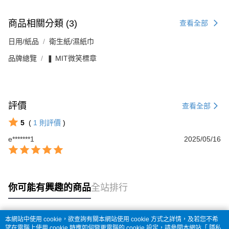
商品相關分類 (3)
查看全部
日用/紙品
衛生紙/濕紙巾
品牌總覽
❚ MIT微笑標章
評價
查看全部
5
(
1
則評價
)
e*******1
2025/05/16
你可能有興趣的商品
全站排行
本網站中使用 cookie，欲查詢有關本網站使用 cookie 方式之詳情，及若您不希
熱門標籤
望在電腦上使用 cookie 時應如何變更電腦的 cookie 設定，請參閱本網站「
隱私