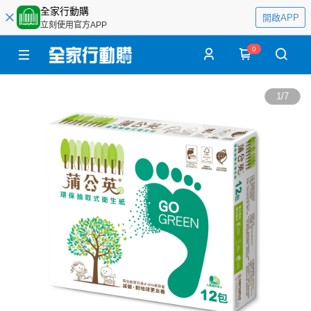
全家行動購
開啟APP
立刻使用官方APP
0
1
/
7