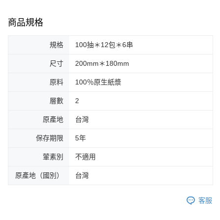
商品規格
規格
100抽＊12包＊6串
尺寸
200mm＊180mm
原料
100％原生紙漿
層數
2
原產地
台灣
保存期限
5年
葷素別
不適用
原產地（國別）
台灣
客服