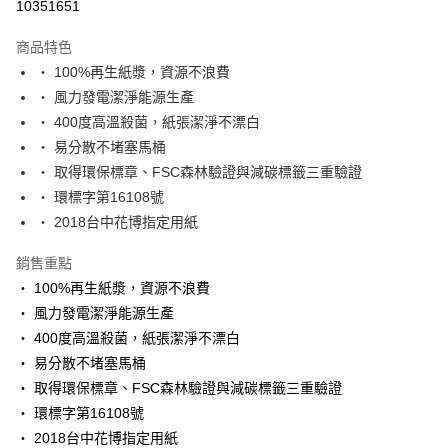
運送方式
10351651
本島宅配-活動商品
商品特色
免運費
‧ 100%再生紙漿，資源不浪費
‧ 風力發電潔淨能源生產
‧ 400度高溫殺菌，紙張潔淨不漂白
‧ 易分散不堵塞馬桶
‧ 取得環保標章、FSC森林驗證與減碳標籤三重驗證
‧ 環標字第16108號
‧ 2018台中花博指定用紙
銷售重點
‧ 100%再生紙漿，資源不浪費
‧ 風力發電潔淨能源生產
‧ 400度高溫殺菌，紙張潔淨不漂白
‧ 易分散不堵塞馬桶
‧ 取得環保標章、FSC森林驗證與減碳標籤三重驗證
‧ 環標字第16108號
‧ 2018台中花博指定用紙