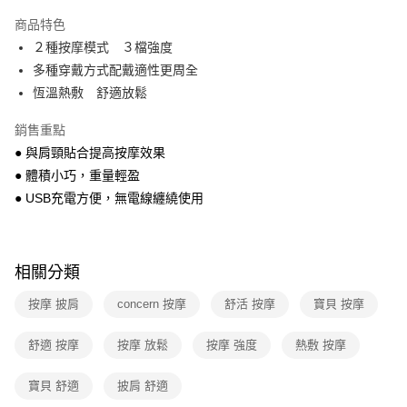
本島宅配-活動商品
商品特色
免運費
２種按摩模式 ３檔強度
多種穿戴方式配戴適性更周全
離島宅配-常溫商品
恆溫熱敷 舒適放鬆
免運費
銷售重點
● 與肩頸貼合提高按摩效果
● 體積小巧，重量輕盈
● USB充電方便，無電線纏繞使用
相關分類
按摩 披肩
concern 按摩
舒活 按摩
寶貝 按摩
舒適 按摩
按摩 放鬆
按摩 強度
熱敷 按摩
寶貝 舒適
披肩 舒適