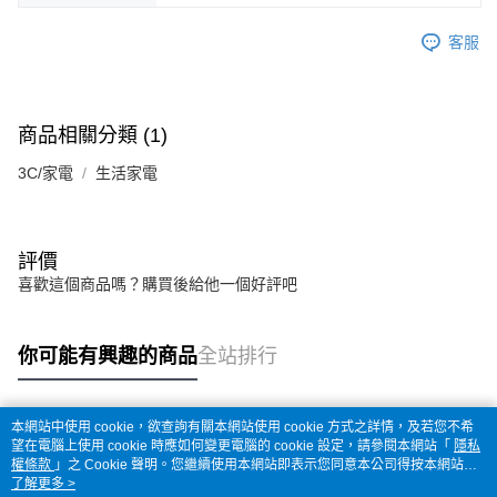
客服
商品相關分類 (1)
3C/家電
生活家電
評價
喜歡這個商品嗎？購買後給他一個好評吧
你可能有興趣的商品
全站排行
本網站中使用 cookie，欲查詢有關本網站使用 cookie 方式之詳情，及若您不希
熱門標籤
望在電腦上使用 cookie 時應如何變更電腦的 cookie 設定，請參閱本網站「
隱私
權條款
」之 Cookie 聲明。您繼續使用本網站即表示您同意本公司得按本網站使
用條款之 Cookie 聲明使用 cookie。
了解更多 >