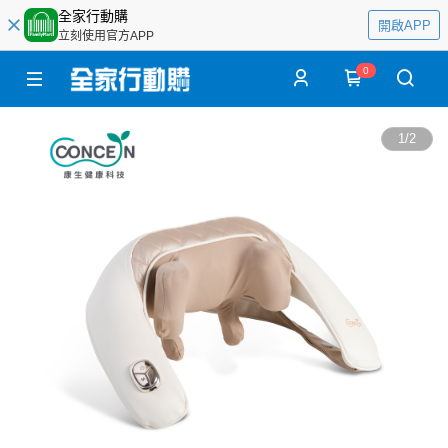
全家行動購
開啟APP
立刻使用官方APP
0
1
/
2