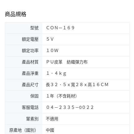
商品規格
型號
ＣＯＮ－１６９
額定電壓
５Ｖ
額定功率
１０Ｗ
產品材質
ＰＵ皮革 紡織彈力布
產品淨重
１．４ｋｇ
產品尺寸
長３２．５ｘ寬２８ｘ高１６ＣＭ
保固
１年（不含耗材）
客服電話
０４－２３３５－0０２２
葷素別
不適用
原產地（國別）
中國