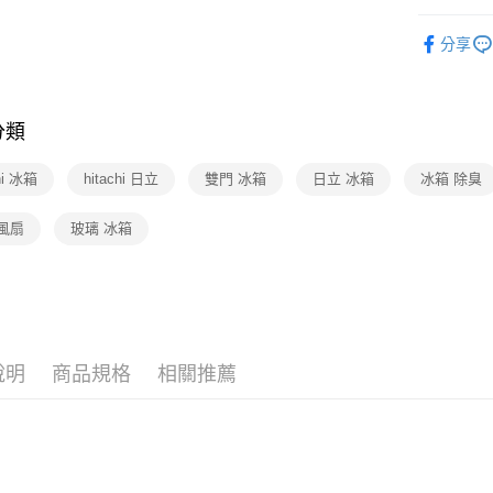
3C/家電
分享
分類
chi 冰箱
hitachi 日立
雙門 冰箱
日立 冰箱
冰箱 除臭
風扇
玻璃 冰箱
說明
商品規格
相關推薦