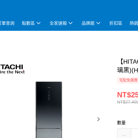
訂單查詢
點數區
全家速報
品牌館
折扣區
熱
【HIT
璃黑)(H
宅配免運費
NT$25
NT$27,40
數量