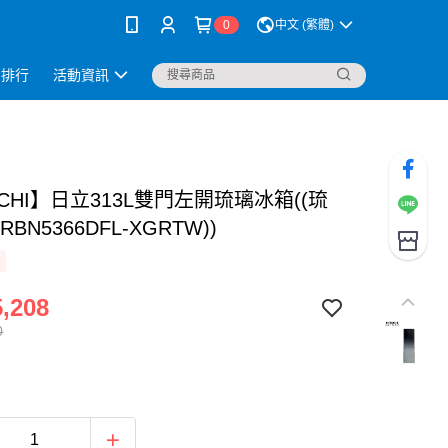
0
中文 (繁體)
銷排行
活動資訊
ACHI】日立313L雙門左開琉璃冰箱((琉
RBN5366DFL-XGRTW))
,208
0