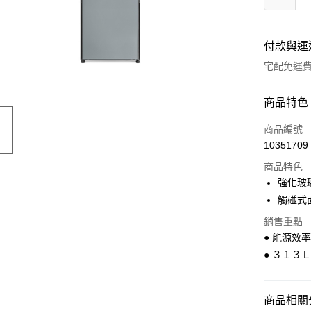
付款與運
宅配免運
付款方式
商品特色
全家線上
商品編號
10351709
商品特色
運送方式
強化玻
本島宅配-
觸碰式
免運費
銷售重點
● 能源效
● ３１３
商品相關分