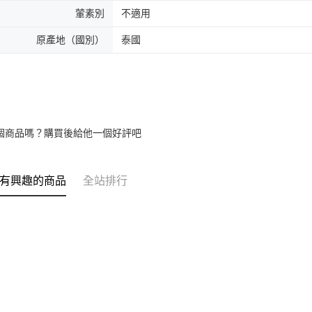
葷素別
不適用
原產地（國別）
泰國
個商品嗎？購買後給他一個好評吧
有興趣的商品
全站排行