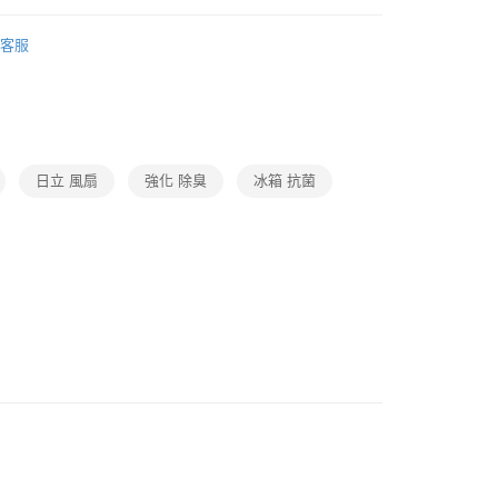
廚房家電
客服
日立 風扇
強化 除臭
冰箱 抗菌