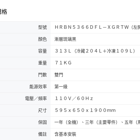
規格
型號
ＨＲＢＮ５３６６ＤＦＬ－ＸＧＲＴＷ（左
顏色
漸層琉璃黑
容量
３１３Ｌ（冷藏２０４Ｌ＋冷凍１０９Ｌ）
重量
７１ＫＧ
門數
雙門
能源效率
第一級
電壓／頻率
１１０Ｖ／６０Ｈｚ
尺寸
５９５ｘ６５０ｘ１９００ｍｍ
保固
一年（全機）、三年（主要零件）、五年（
備註
含基本安裝