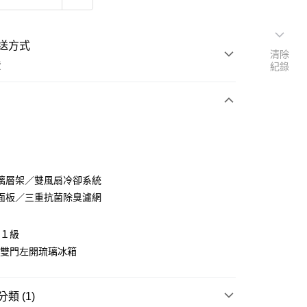
送方式
清除
費
紀錄
支付
璃層架／雙風扇冷卻系統
活動商品
面板／三重抗菌除臭濾網
率１級
Ｌ雙門左開琉璃冰箱
類 (1)