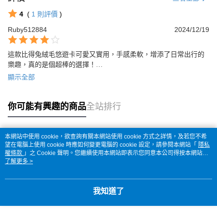
4
(
1
則評價
)
Ruby512884
2024/12/19
這款比得兔絨毛悠遊卡可愛又實用，手感柔軟，增添了日常出行的
樂趣，真的是個超棒的選擇！

小可惜的是悠遊卡是在圓形吊牌上
顯示全部
你可能有興趣的商品
全站排行
本網站中使用 cookie，欲查詢有關本網站使用 cookie 方式之詳情，及若您不希
熱門標籤
望在電腦上使用 cookie 時應如何變更電腦的 cookie 設定，請參閱本網站「
隱私
權條款
」之 Cookie 聲明。您繼續使用本網站即表示您同意本公司得按本網站使
用條款之 Cookie 聲明使用 cookie。
了解更多 >
我知道了