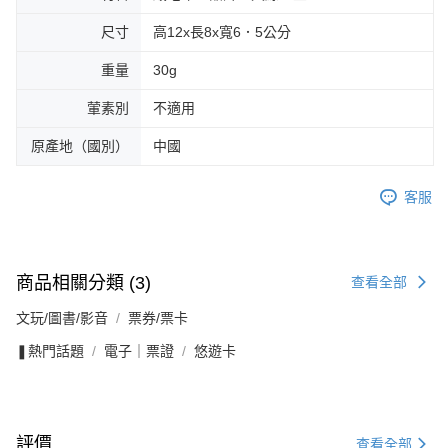
尺寸
高12x長8x寬6．5公分
重量
30g
葷素別
不適用
原產地（國別）
中國
客服
商品相關分類 (3)
查看全部
文玩/圖書/影音
票券/票卡
❚熱門話題
電子｜票證
悠遊卡
評價
查看全部