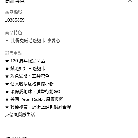
商品特色
本島宅配-活動商品
免運費
商品編號
10365859
離島宅配-常溫商品
免運費
商品特色
比得兔絨毛悠遊卡-拿愛心
銷售重點
★ 120 周年限定商品
★ 絨毛娃娃 + 悠遊卡
★ 彩色滿版、耳袋配色
★ 個人吸睛風格穿搭小物
★ 環保愛地球，減塑行動GO
★ 英國 Peter Rabbit 原廠授權
★ 輕便攜帶，逛街上課也很適合喔
英倫風質感生活