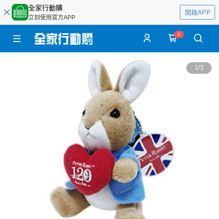
全家行動購
開啟APP
立刻使用官方APP
0
1
/
3