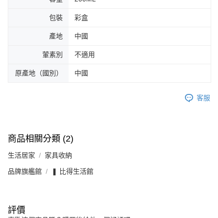
包裝
彩盒
產地
中國
葷素別
不適用
原產地（國別）
中國
客服
商品相關分類 (2)
生活居家
家具收納
品牌旗艦館
❚ 比得生活館
評價