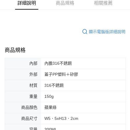
詳細說明
商品規格
相關推薦
顯示電腦版詳細說明
商品規格
內部
內膽316不銹鋼
外部
蓋子PP塑料＋矽膠
材質
316不銹鋼
重量
150g
商品顏色
蘋果綠
商品尺寸
W5．5xH13．2cm
容量
200ML