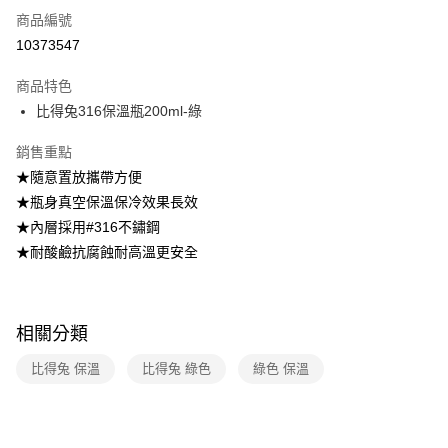
免運費
商品編號
10373547
離島宅配-常溫商品
免運費
商品特色
比得兔316保溫瓶200ml-綠
銷售重點
★隨意置放攜帶方便
★瓶身真空保溫保冷效果長效
★內層採用#316不鏽鋼
★耐酸鹼抗腐蝕耐高溫更安全
相關分類
比得兔 保溫
比得兔 綠色
綠色 保溫