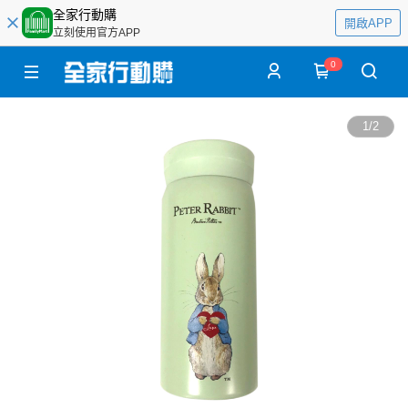
全家行動購
開啟APP
立刻使用官方APP
0
1
/
2