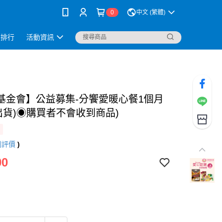
0
中文 (繁體)
銷排行
活動資訊
基金會】公益募集-分饗愛暖心餐1個月
機出貨)◉購買者不會收到商品)
則評價
)
00