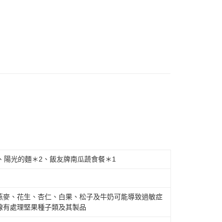
、陽光的麵＊2、飯友牌南瓜蔬食餐＊1
燕麥、花生、杏仁、白果、松子及牛奶可能導致過敏症
線有處理堅果種子類及其製品