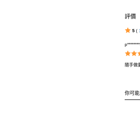
評價
5
(
p*******
隨手做
你可能