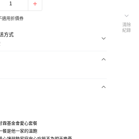
不適用折價券
清除
紀錄
送方式
費
支付
活動商品
常溫商品
甘霖基金會愛心套餐
一餐是他一家的溫飽
愛心讓弱勢家庭安心吃飯不為明天擔憂