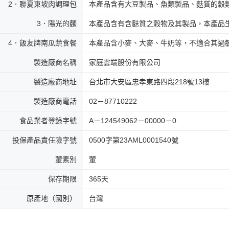
2．聯夏東坡肉調理包
本產品含有大豆製品、魚類製品、麩質的穀
3．陽光的麵
本產品含有含麩質之穀物及其製品，本產品
4．飯友牌南瓜蔬食餐
本產品含小麥、大麥、牛奶等，不適合其過
製造廠商名稱
家庭雲端股份有限公司
製造廠商地址
台北市大安區忠孝東路四段218號13樓
製造廠商電話
02－87710222
食品業者登錄字號
A－124549062－00000－0
投保產品責任險字號
0500字第23AML0001540號
葷素別
葷
保存期限
365天
原產地（國別）
台灣