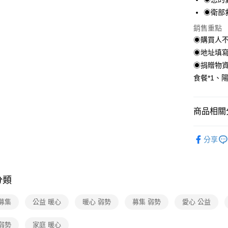
◉衛部救
銷售重點
◉購買人
◉地址填
◉捐贈物資
食餐*1、
商品相關分
食品/飲料
分享
品牌旗艦
分類
募集
公益 暖心
暖心 弱勢
募集 弱勢
愛心 公益
弱勢
家庭 暖心