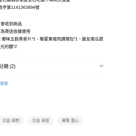
字第1141363894號
不會收到商品
寫為寄送收據使用
:鄉味五穀黑麥片*1、聯夏東坡肉調理包*1、飯友南瓜蔬
陽光的麵*2
類 (2)
南北貨/油品/調味料/罐頭
客服
館
❚ 公益募集
公益 弱勢
公益 家庭
募集 愛心