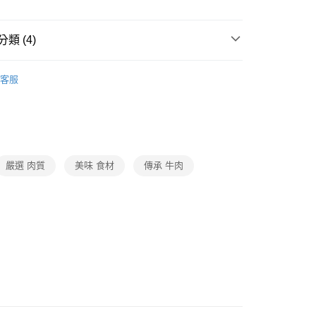
類 (4)
休閒零食/餅乾
客服
題
抗漲｜百元有找
生活食品
打
暑假旅遊趣
零食/餅乾
打
世界級普渡
中元袋著走
嚴選 肉質
美味 食材
傳承 牛肉