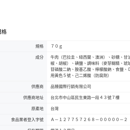
規格
規格
７０ｇ
成分
牛肉（巴拉圭、紐西蘭、澳洲）、砂糖、甘
椒、胡椒）、碘鹽、調味料（麥芽糊精、琥珀
苷磷酸二鈉、胺基乙酸、檸檬酸鈉、食鹽、
用黃色５號、己二烯酸（防腐劑）
供應商
品臻國際行銷有限公司
供應商地址
台北市中山區民生東路一段４３號７樓
原產地
台灣
食品業者登入字號
Ａ－１２７７５７２６８－０００００－２