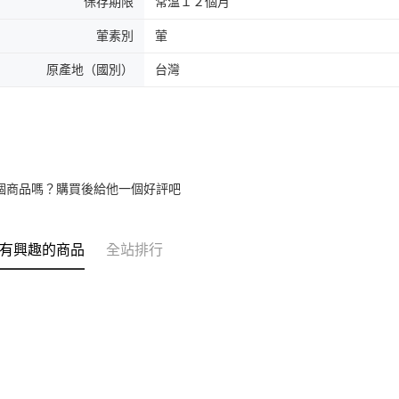
保存期限
常溫１２個月
葷素別
葷
原產地（國別）
台灣
個商品嗎？購買後給他一個好評吧
有興趣的商品
全站排行