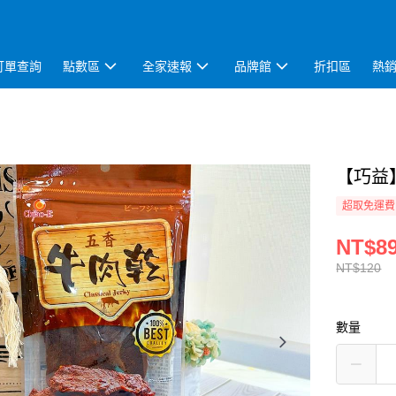
訂單查詢
點數區
全家速報
品牌館
折扣區
熱
【巧益】
超取免運費
NT$8
NT$120
數量