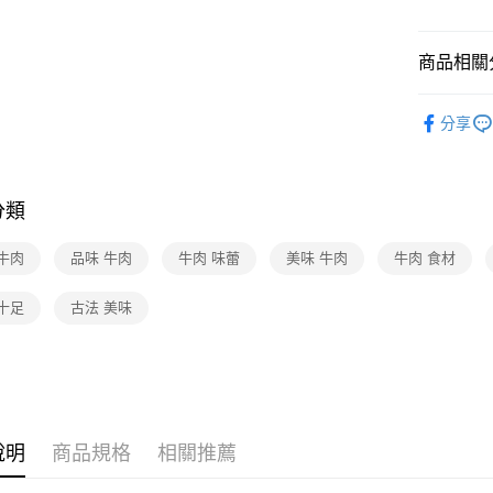
商品相關分
食品/飲料
分享
❚熱門話
❚本月主
分類
❚本月主
牛肉
品味 牛肉
牛肉 味蕾
美味 牛肉
牛肉 食材
十足
古法 美味
說明
商品規格
相關推薦