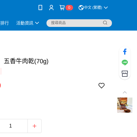
0
中文 (繁體)
銷排行
活動資訊
五香牛肉乾(70g)
9