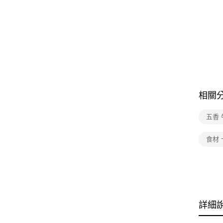
相關
五香 
食材 
詳細