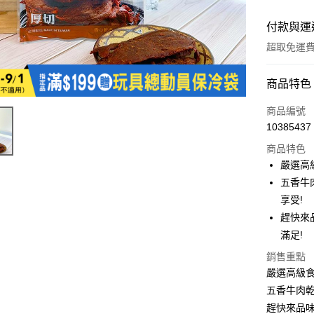
付款與運
超取免運
付款方式
商品特色
全家線上
商品編號
10385437
超商取貨
商品特色
嚴選高
運送方式
五香牛
享受!
全家取貨
趕快來
免運費
滿足!
常溫-付款
銷售重點
免運費
嚴選高級食
五香牛肉
趕快來品