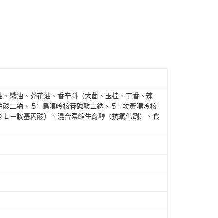
油、醬油、芥花油、香辛料（大茴、玉桂、丁香、辣
酸二鈉、５’–鳥嘌呤核苷磷酸二鈉、５’–次黃嘌呤核
ＤＬ－胺基丙酸）、混合濃縮生育醇（抗氧化劑）、食