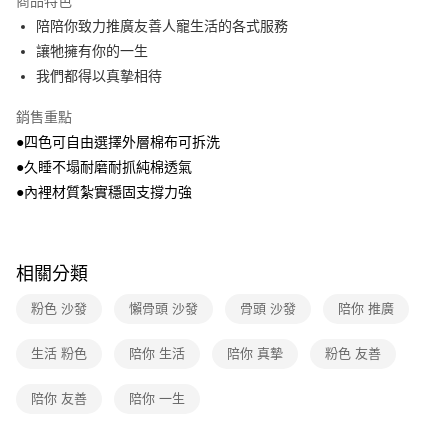
商品特色
免運費
陪陪你致力推廣友善人寵生活的各式服務
讓牠擁有你的一生
離島宅配-常溫商品
我們都得以真摯相待
免運費
銷售重點
●四色可自由選擇外層棉布可拆洗
●久睡不塌耐磨耐抓純棉透氣
●內裡材質紮實穩固支撐力強
相關分類
粉色 沙發
懶骨頭 沙發
骨頭 沙發
陪你 推廣
生活 粉色
陪你 生活
陪你 真摯
粉色 友善
陪你 友善
陪你 一生