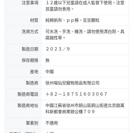
注意事項
１２歲以下兒童請在成人監督下使用，注意
孩童請勿食用。
材質
純棉帆布、ｐｐ棉、豆豆顆粒
洗滌方式
可水洗、手洗、機洗，請勿使用漂白劑、具
腐蝕性等。
製造日期
２０２３／９
保存期限
無
産地
中國
製造商
徐州喵仙兒寵物用品有限公司
製造商電話
＋８２－１８７５１６０３０６７
製造商地址
中國江蘇省徐州市銅山區銅山街道北京路萬
科新都會商業辦公樓７０９
葷素別
不適用