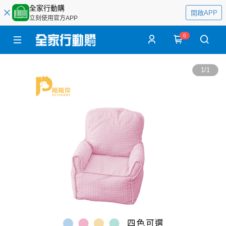
全家行動購
開啟APP
立刻使用官方APP
0
1
/
1