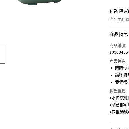
付款與運
宅配免運
付款方式
商品特色
全家線上
商品編號
10388456
商品特色
運送方式
陪陪你
本島宅配-
讓牠擁
免運費
我們都
銷售重點
離島宅配-
●水位感應
免運費
●整台都可
●四重過濾