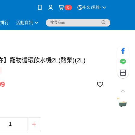
0
中文 (繁體)
銷排行
活動資訊
】寵物循環飲水機2L(酪梨)(2L)
99