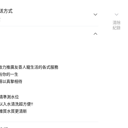
送方式
費
清除
紀錄
支付
致力推廣友善人寵生活的各式服務
活動商品
有你的一生
得以真摯相待
常溫商品
精準測水位
以入水清洗超方便!!
雜質水質更清新