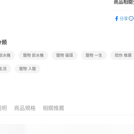
商品相關分
寵物
寵
分享
品牌總覽
分類
 飲水機
寵物 飲水機
寵物 循環
寵物 一生
陪你 推廣
生活
寵物 人寵
說明
商品規格
相關推薦