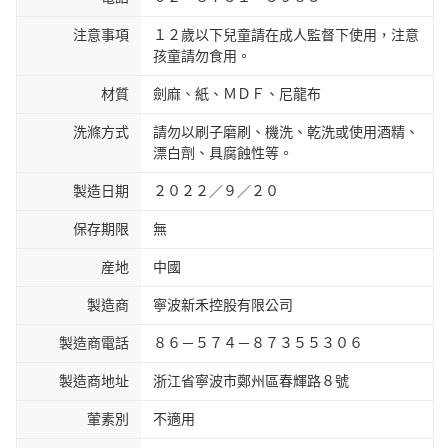
注意事項
１２歲以下兒童請在成人監督下使用，注意
孩童請勿食用。
材質
劍麻、紙、ＭＤＦ、尼龍布
洗滌方式
請勿以刷子磨刷、機洗、乾洗或使用酒精、
漂白劑、具腐蝕性等。
製造日期
２０２２／９／２０
保存期限
無
産地
中國
製造商
寧波新禾控股有限公司
製造商電話
８６－５７４－８７３５５３０６
製造商地址
浙江省寧波市鄭州區春輝路８號
葷素別
不適用