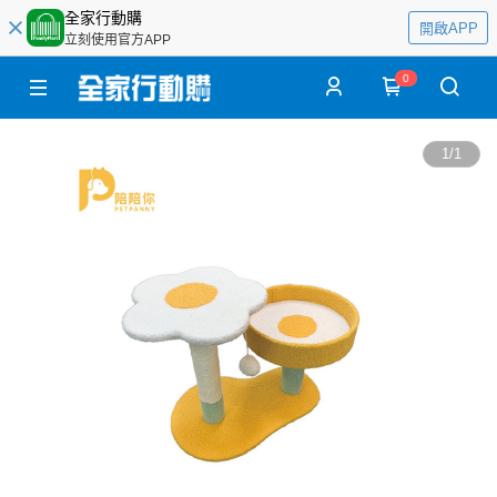
全家行動購
開啟APP
立刻使用官方APP
0
1
/
1