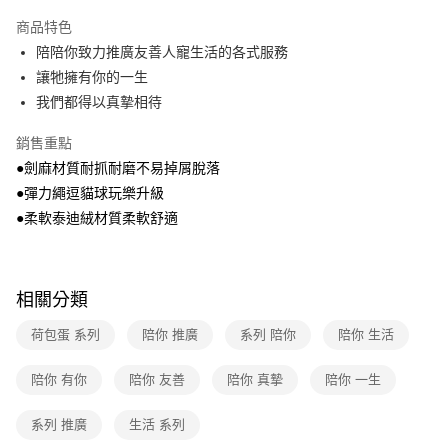
本島宅配-活動商品
商品特色
免運費
陪陪你致力推廣友善人寵生活的各式服務
讓牠擁有你的一生
離島宅配-常溫商品
我們都得以真摯相待
免運費
銷售重點
●劍麻材質耐抓耐磨不易掉屑脫落
●彈力繩逗貓球玩樂升級
●柔軟泰迪絨材質柔軟舒適
相關分類
荷包蛋 系列
陪你 推廣
系列 陪你
陪你 生活
陪你 有你
陪你 友善
陪你 真摯
陪你 一生
系列 推廣
生活 系列