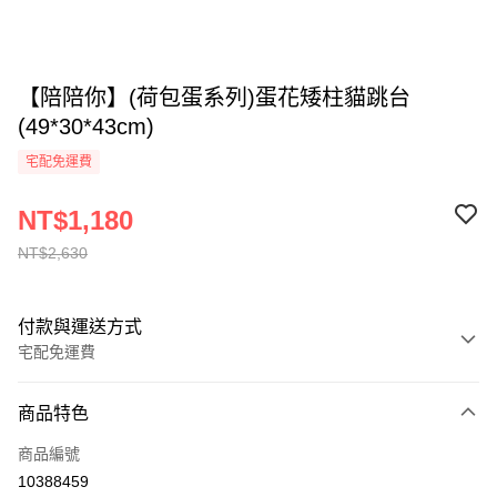
【陪陪你】(荷包蛋系列)蛋花矮柱貓跳台
(49*30*43cm)
宅配免運費
NT$1,180
NT$2,630
付款與運送方式
宅配免運費
付款方式
商品特色
全家線上支付
商品編號
運送方式
10388459