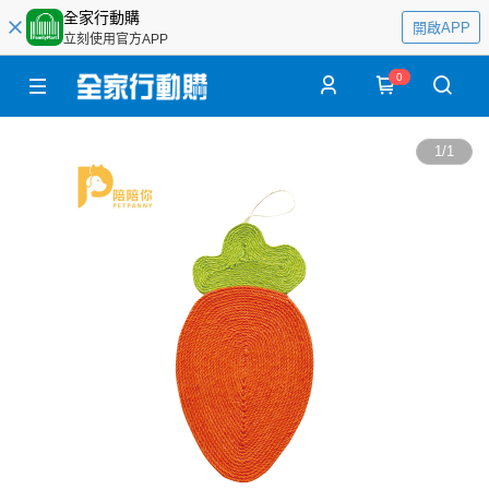
全家行動購
開啟APP
立刻使用官方APP
0
1
/
1