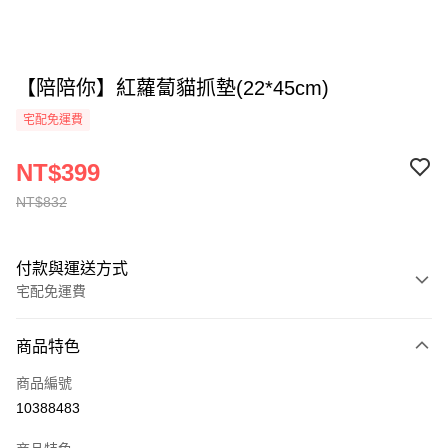
【陪陪你】紅蘿蔔貓抓墊(22*45cm)
宅配免運費
NT$399
NT$832
付款與運送方式
宅配免運費
付款方式
商品特色
全家線上支付
商品編號
運送方式
10388483
本島宅配-活動商品