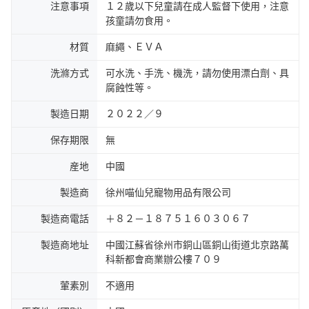
注意事項
１２歲以下兒童請在成人監督下使用，注意
孩童請勿食用。
材質
麻繩、ＥＶＡ
洗滌方式
可水洗、手洗、機洗，請勿使用漂白劑、具
腐蝕性等。
製造日期
２０２２／９
保存期限
無
産地
中國
製造商
徐州喵仙兒寵物用品有限公司
製造商電話
＋８２－１８７５１６０３０６７
製造商地址
中國江蘇省徐州市銅山區銅山街道北京路萬
科新都會商業辦公樓７０９
葷素別
不適用