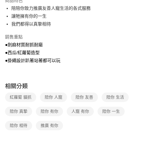
商品特色
免運費
陪陪你致力推廣友善人寵生活的各式服務
讓牠擁有你的一生
離島宅配-常溫商品
我們都得以真摯相待
免運費
銷售重點
●劍麻材質耐抓耐磨
●西瓜/紅蘿蔔造型
●掛繩設計趴著站著都可以玩
相關分類
紅蘿蔔 貓抓
陪你 人寵
陪你 友善
陪你 生活
陪你 真摯
陪你 有你
人寵 有你
陪你 一生
陪你 相待
推廣 有你