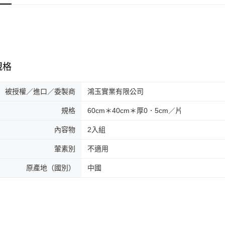
規格
被授權／進口／委製商
鴻玉實業有限公司
規格
60cm＊40cm＊厚0．5cm／片
內容物
2入組
葷素別
不適用
原產地（國別）
中國