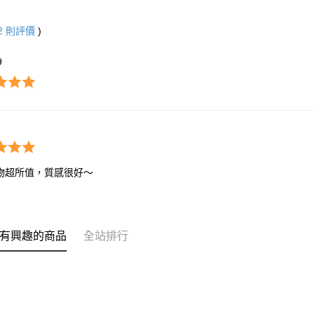
2
則評價
)
9
物超所值，質感很好～
有興趣的商品
全站排行