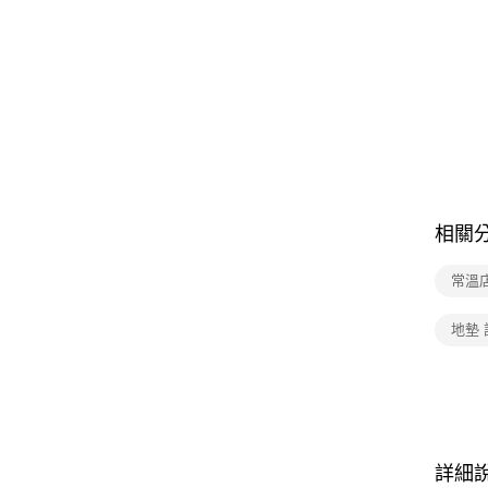
相關
常溫
地墊 
詳細