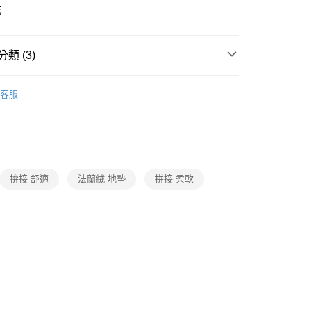
乾
類 (3)
居家裝修
客服
題
IP授權｜週邊商品
其他授權商品限定
題
常溫店配｜購物指南
保健/日用品/美妝/3C家電｜
拚接 舒適
法蘭絨 地墊
拼接 柔軟