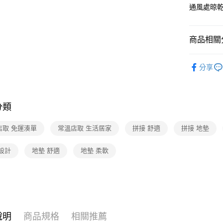
通風處晾
商品相關分
生活居家
分享
❚熱門話
❚熱門話
常溫店配
分類
店取 免運湊單
常溫店取 生活居家
拼接 舒適
拼接 地墊
設計
地墊 舒適
地墊 柔軟
說明
商品規格
相關推薦