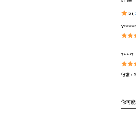
5
(
Y*******
7*****7
很讚，
你可能