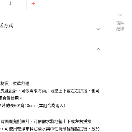
清除
送方式
紀錄
費
支付
付款
絨材質，柔軟舒適。
魔鬼氈設計，可依需求將兩片地墊上下或左右拼接，也可
組合併使用。
付款
單片約長60*寬40cm（本組合為兩入）
後全家取貨
，背面魔鬼氈設計，可依需求將地墊上下或左右拼接
汙，可使用乾淨布料沾清水與中性洗劑輕輕擦拭後，放於