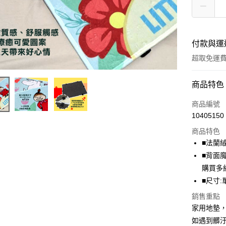
付款與運
超取免運
付款方式
商品特色
全家線上
商品編號
10405150
超商取貨
商品特色
■法蘭
運送方式
■背面
購買多
全家取貨
■尺寸:
免運費
銷售重點
常溫-付款
家用地墊
免運費
如遇到髒