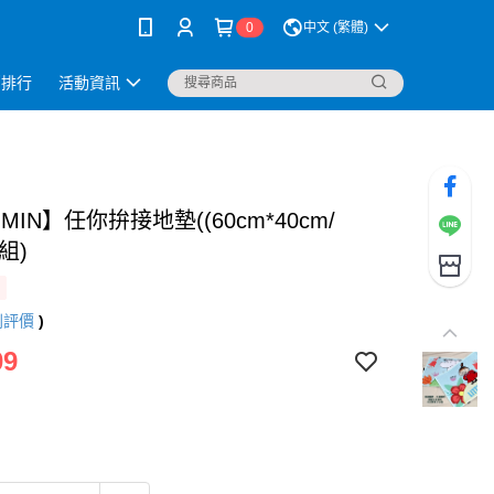
0
中文 (繁體)
銷排行
活動資訊
MIN】任你拚接地墊((60cm*40cm/
組)
則評價
)
09