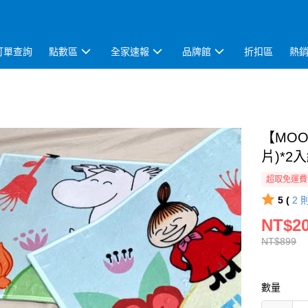
訂單查詢
點數區
全家速報
品牌館
折扣區
熱
【MOO
片)*2入
超取免運費
5 (
2
NT$2
NT$899
數量