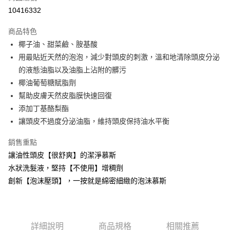
運送方式
10416332
本島宅配-活動商品
商品特色
免運費
椰子油、甜菜鹼、胺基酸
用最貼近天然的泡泡，減少對頭皮的刺激，溫和地清除頭皮分泌
離島宅配-常溫商品
的液態油脂以及油脂上沾附的髒污
免運費
椰油葡萄糖賦脂劑
幫助皮膚天然皮脂膜快速回復
添加丁基酪梨酯
讓頭皮不過度分泌油脂，維持頭皮保持油水平衡
銷售重點
讓油性頭皮【很舒爽】的潔淨慕斯
水狀洗髮液，堅持【不使用】增稠劑
創新【泡沫壓頭】，一按就是綿密細緻的泡沬慕斯
詳細說明
商品規格
相關推薦