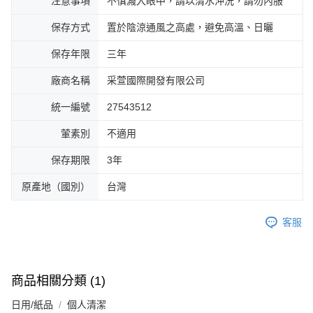
注意事項
不慎濺入眼中，請以清水沖洗，請勿內服
保存方式
置於陰涼通風之高處，避免高溫、日曬
保存年限
三年
廠商名稱
采萱國際開發有限公司
統一編號
27543512
葷素別
不適用
保存期限
3年
原產地（國別）
台灣
客服
商品相關分類 (1)
日用/紙品
個人清潔