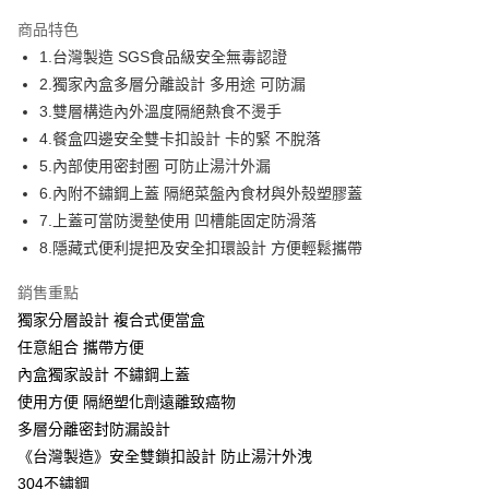
本島宅配-活動商品
商品特色
免運費
1.台灣製造 SGS食品級安全無毒認證
2.獨家內盒多層分離設計 多用途 可防漏
離島宅配-常溫商品
3.雙層構造內外溫度隔絕熱食不燙手
免運費
4.餐盒四邊安全雙卡扣設計 卡的緊 不脫落
5.內部使用密封圈 可防止湯汁外漏
6.內附不鏽鋼上蓋 隔絕菜盤內食材與外殼塑膠蓋
7.上蓋可當防燙墊使用 凹槽能固定防滑落
8.隱藏式便利提把及安全扣環設計 方便輕鬆攜帶
銷售重點
獨家分層設計 複合式便當盒
任意組合 攜帶方便
內盒獨家設計 不鏽鋼上蓋
使用方便 隔絕塑化劑遠離致癌物
多層分離密封防漏設計
《台灣製造》安全雙鎖扣設計 防止湯汁外洩
304不鏽鋼