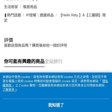
生活居家
餐廚用品
❚熱門話題
IP授權｜週邊商品
【Hello Kitty 】&【三麗鷗】限
定
評價
喜歡這個商品嗎？購買後給他一個好評吧
你可能有興趣的商品
全站排行
本網站中使用 cookie，欲查詢有關本網站使用 cookie 方式之詳情，及若您不希
熱門標籤
望在電腦上使用 cookie 時應如何變更電腦的 cookie 設定，請參閱本網站「
隱私
權條款
」之 Cookie 聲明。您繼續使用本網站即表示您同意本公司得按本網站使
用條款之 Cookie 聲明使用 cookie。
了解更多 >
我知道了