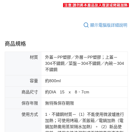
顯示電腦版詳細說明
商品規格
材質
外蓋－PP塑膠／外層－PP塑膠；上蓋－
304不鏽鋼／菜盤－304不鏽鋼／內碗－304
不鏽鋼
容量
約800ml
商品尺寸
約DIA 15 x 8．7cm
保存年限
無特殊保存期限
使用方式
1．不鏽鋼材質－（1）不能使用微波爐進行
加熱；可使用烤箱／蒸飯箱／電鍋加熱（電
鍋加熱需用蒸架隔水加熱）。（2）新品使