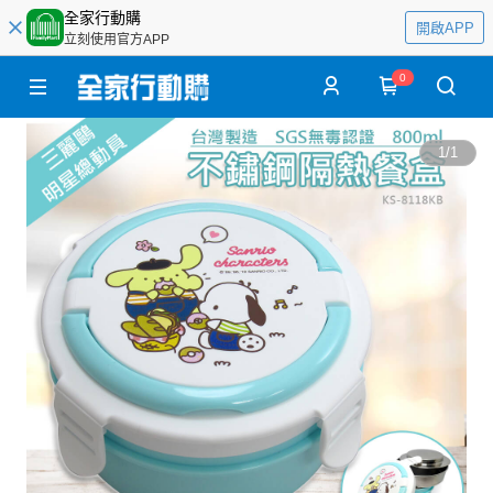
全家行動購
開啟APP
立刻使用官方APP
0
1
/
1