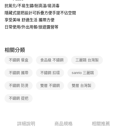
抗氧化/不易生鏽/耐高溫/易消毒
隱藏式提把設計可拆疊方便手提不佔空間
享受美味 舒適生活 攜帶方便
日常使用/外出用餐/旅遊露營等
相關分類
不鏽鋼 餐盒
食品級 不鏽鋼
三麗鷗 台灣製
不鏽鋼 攜帶
不鏽鋼 扣環
sanrio 三麗鷗
不鏽鋼 防燙
雙層 不鏽鋼
雙層 台灣製
不鏽鋼 提把
詳細說明
商品規格
相關推薦