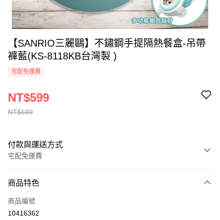
【SANRIO三麗鷗】不鏽鋼手提隔熱餐盒-吊帶
褲藍(KS-8118KB台灣製 )
宅配免運費
NT$599
NT$699
付款與運送方式
宅配免運費
付款方式
商品特色
全家線上支付
商品編號
運送方式
10416362