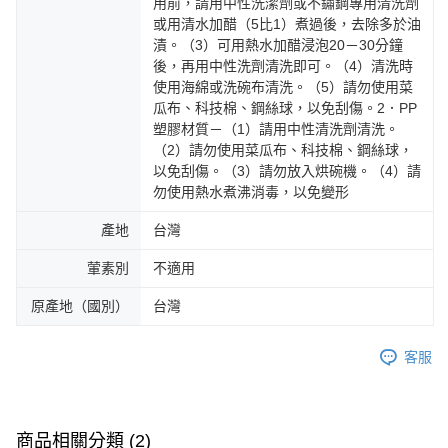
用前，請用中性洗潔劑或不鏽鋼專用清洗劑
或用清水加醋（5比1）煮過後，去除多於油
漬。（3）可用熱水加醋浸泡20－30分鐘
後，再用中性洗劑清洗即可。（4）清洗時
使用海綿或洗碗布清洗。（5）請勿使用菜
瓜布、科技棉、鋼絲球，以免刮傷。2．PP
塑膠材質－（1）請用中性清洗劑清洗。
（2）請勿使用菜瓜布、科技棉、鋼絲球，
以免刮傷。（3）請勿放入烘碗機。（4）請
勿使用熱水煮沸消毒，以免變形
產地
台灣
葷素別
不適用
原產地（國別）
台灣
客服
商品相關分類 (2)