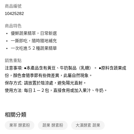
免運費
商品編號
10425282
離島宅配-常溫商品
免運費
商品特色
優鮮蔬果精萃，日常新選
一撕即吃，隨時隨地補充
一次吃進５２種蔬果精華
銷售重點
注意事項: ●本產品含有黃豆、牛奶製品（乳糖）。 ●原料含蔬果成
份，顏色會隨季節有些微差異，此屬自然現象。
保存方式: 請放置於陰涼處，避免陽光直射。
使用方法: 每日１－２包，直接食用或加入果汁、牛奶。
相關分類
果萃 酵素粉
蔬果 酵素粉
大漢酵素 蔬果