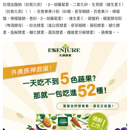
抗壞血酸鈉（抗氧化劑）、β－胡蘿蔔素、二氧化矽、生育醇（維生素Ｅ）
（抗氧化劑）））、百香果果汁粉（砂糖、麥芽糊精、百香果汁、檸檬
酸、檸檬酸鈉、香料、β－胡蘿蔔素）、維生素Ｃ、碳酸鈣、糖蜜酵母粉
（啤酒酵母）、綜合酵素（蛋白質酵素、麥芽糊精、澱粉酵素、糖化酵
素、脂解酵素、轉化酵素、鳳梨酵素、纖維素分解酵素）、蘋果酸。。