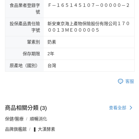
食品業者登錄字
Ｆ－１６５１４５１０７－０００００－２
號
投保產品責任險
新安東京海上產物保險股份有限公司１７０
字號
００１３ＭＥ０００００５
葷素別
奶素
保存期限
2年
原產地（國別）
台灣
客服
商品相關分類 (3)
查看全部
保健/醫療
順暢消化
品牌旗艦館
❚ 大漢酵素