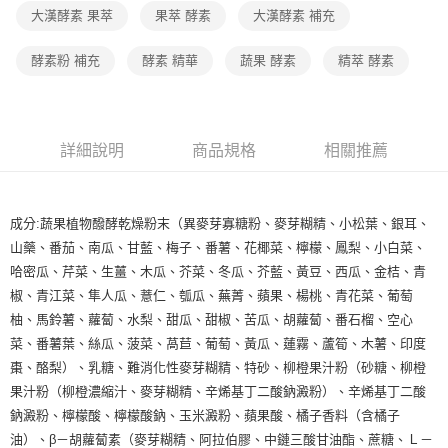
大漢酵素 果萃
果萃 酵素
大漢酵素 補充
酵素粉 補充
酵素 精華
蔬果 酵素
精萃 酵素
詳細說明
商品規格
相關推薦
成分:蔬果植物醱酵乾燥粉末（異麥芽寡糖粉、麥芽糊精、小松葉、銀耳、
山藥、番茄、南瓜、甘藍、梅子、番薯、花椰菜、檸檬、鳳梨、小白菜、
哈密瓜、芹菜、生薑、木瓜、芥菜、冬瓜、芥藍、黃豆、西瓜、金桔、青
椒、青江菜、隼人瓜、薏仁、瓠瓜、蕪菁、蘋果、楊桃、青花菜、葡萄
柚、馬鈴薯、蘿蔔、水梨、甜瓜、甜椒、苦瓜、胡蘿蔔、番石榴、空心
菜、番薯葉、絲瓜、菠菜、萵苣、葡萄、黃瓜、蓮霧、蘆筍、木薯、印度
棗、酪梨）、乳糖、難消化性麥芽糊精、特砂、柳橙果汁粉（砂糖、柳橙
果汁粉（柳橙濃縮汁、麥芽糊精、辛烯基丁二酸鈉澱粉）、辛烯基丁二酸
鈉澱粉、檸檬酸、檸檬酸鈉、玉米澱粉、蘋果酸、橘子香料（含橘子
油）、β－胡蘿蔔素（麥芽糊精、阿拉伯膠、中鏈三酸甘油酯、蔗糖、Ｌ－