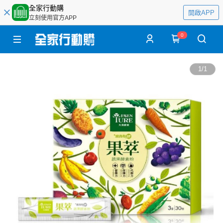
全家行動購
開啟APP
立刻使用官方APP
0
1
/
1