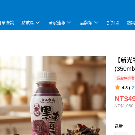
訂單查詢
點數區
全家速報
品牌館
折扣區
熱
【新光
(350ml
超取免運費
4.8 (
2
NT$4
NT$1,080
數量