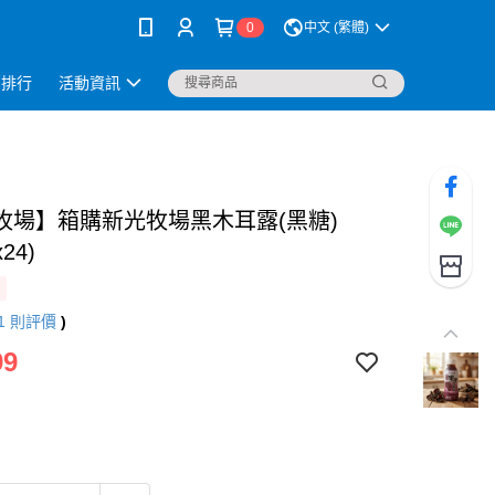
0
中文 (繁體)
銷排行
活動資訊
牧場】箱購新光牧場黑木耳露(黑糖)
x24)
1
則評價
)
99