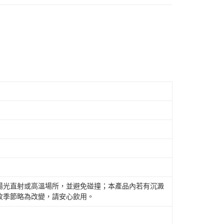
陽光直射或高溫場所，並避免碰撞；本產品內若有沉澱
收季節略為改變，請安心飲用。