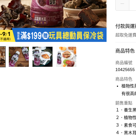
付款與運
超取免運
付款方式
商品特色
全家線上
商品編號
10425655
超商取貨
商品特色
植物性
運送方式
有很高
銷售重點
全家取貨
１．養⽣
免運費
２．植物
常溫-付款
３．素食
免運費
４．黑木