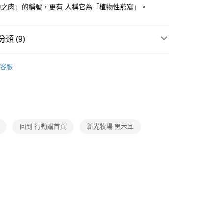
中之肉」的稱號，更有 人稱它為「植物性燕窩」。
類 (9)
飲料
客服
推薦
題
時事話題｜推薦品
做好準備｜防災專區
題
整箱入手｜囤貨好物
箱購水飲
題
涼夏生活節
消暑飲料
回到 行動購首頁
新光牧場 黑木耳
題
常溫店配｜購物指南
食品/調味/乳品/飲料｜常溫
打
Jump一下！涼一下歐
打
世界級普渡
中元袋著走
題
熱搜｜行動購夯什麼
㊙中元普渡這裡選