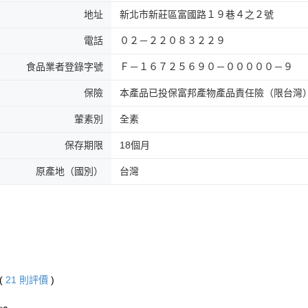
地址
新北市新莊區富國路１９巷４之２號
電話
０２－２２０８３２２９
食品業者登錄字號
Ｆ－１６７２５６９０－０００００－９
保險
本產品已投保富邦產物產品責任險（限台灣
葷素別
全素
保存期限
18個月
原產地（國別）
台灣
(
21
則評價
)