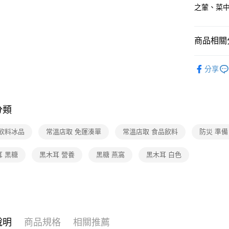
之葷、菜
商品相關分
食品/飲料
分享
人氣商品
❚熱門話
分類
❚熱門話
❚熱門話
 飲料冰品
常溫店取 免運湊單
常溫店取 食品飲料
防災 準備
❚熱門話
耳 黑糖
黑木耳 營養
黑糖 燕窩
黑木耳 白色
店配
❚本月主
❚本月主
❚熱門話
說明
商品規格
相關推薦