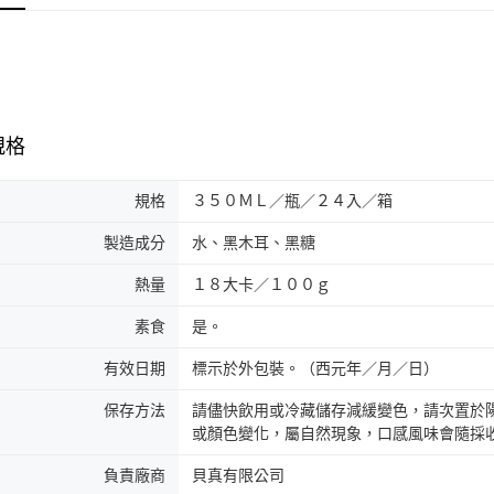
規格
規格
３５０ＭＬ／瓶／２４入／箱
製造成分
水、黑木耳、黑糖
熱量
１８大卡／１００ｇ
素食
是。
有效日期
標示於外包裝。（西元年／月／日）
保存方法
請儘快飲用或冷藏儲存減緩變色，請次置於
或顏色變化，屬自然現象，口感風味會隨採
負責廠商
貝真有限公司