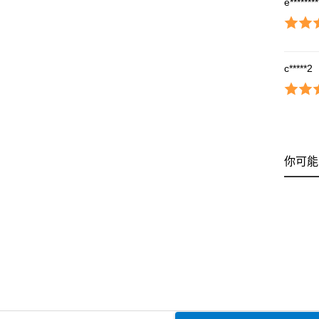
e*******
c*****2
你可能