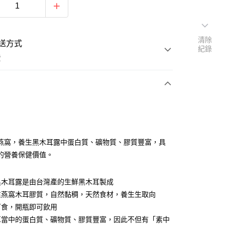
清除
送方式
紀錄
費
支付
付款
燕窩，養⽣黑⽊耳露中蛋白質、礦物質、膠質豐富，具
的營養保健價值。
付款
⿊⽊耳露是由台灣產的生鮮黑木耳製成
性燕窩木耳膠質，自然黏稠，天然食材，養⽣生取向
後全家取貨
可食，開瓶即可飲⽤
耳當中的蛋白質、礦物質、膠質豐富，因此不但有「素中