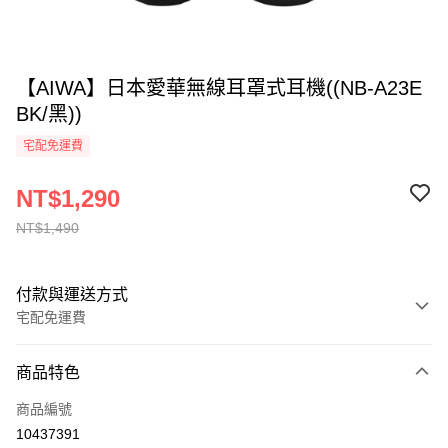
【AIWA】日本愛華無線耳罩式耳機((NB-A23E
BK/黑))
宅配免運費
NT$1,290
NT$1,490
付款與運送方式
宅配免運費
付款方式
商品特色
全家線上支付
商品編號
運送方式
10437391