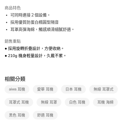
本島宅配-活動商品
商品特色
免運費
可同時連接２個設備。
採用優質防蛋白橢圓型隔音
離島宅配-常溫商品
耳罩高彈海綿，觸感順滑細膩舒適。
免運費
銷售重點
● 採用旋轉折疊設計，方便收納。
● 210g 機身輕量設計，久戴不累。
相關分類
aiwa 耳機
愛華 耳機
日本 耳機
無線 耳罩式
耳罩式 耳機
無線 耳罩
白色 耳機
耳機 海綿
黑色 耳機
舒適 耳機