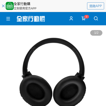
全家行動購
開啟APP
立刻使用官方APP
0
1
/
2