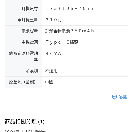
耳機尺寸
１７５＊１９５＊７５ｍｍ
單耳機重量
２１０ｇ
電池容量
鋰聚合物電池２５０ｍＡｈ
主機電源
Ｔｙｐｅ－Ｃ插頭
總額定消耗電功
４４ｍＷ
率
葷素別
不適用
原產地（國別）
中國
客服
商品相關分類 (1)
3C/家電
3C週邊/配件