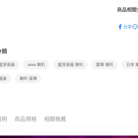
商品相關分
3C/家電
分享
分類
a 藍芽音箱
aiwa 喇叭
藍芽音箱 喇叭
愛華 喇叭
日本 
隨身
喇叭 音樂
說明
商品規格
相關推薦