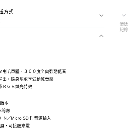
送方式
費
清除
紀錄
支付
ｍ喇叭單體，３６０度全向強勁低音
活動商品
輸出，隨身隨處享受動感音樂
彩ＲＧＢ燈光特效
常溫商品
0 版本
防水等級
X IN／Micro SD卡 音源輸入
克風，可接聽來電