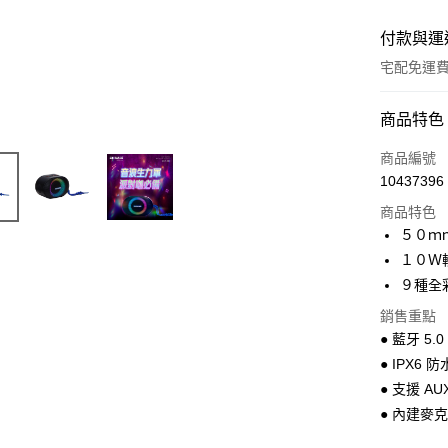
付款與運
宅配免運
付款方式
商品特色
全家線上
商品編號
10437396
商品特色
運送方式
５０ｍ
本島宅配-
１０Ｗ
免運費
９種全
銷售重點
離島宅配-
● 藍牙 5.
免運費
● IPX6 
● 支援 AU
● 內建麥