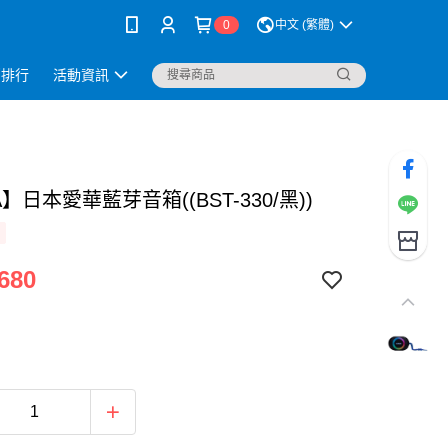
0
中文 (繁體)
銷排行
活動資訊
A】日本愛華藍芽音箱((BST-330/黑))
680