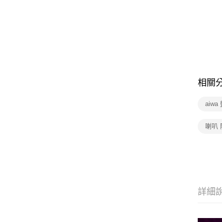
相關
aiw
喇叭 
詳細