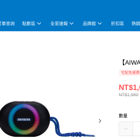
訂單查詢
點數區
全家速報
品牌館
折扣區
熱
【AIW
宅配免運費
NT$1,
NT$1,980
數量