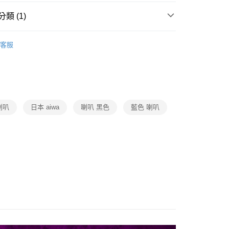
類 (1)
3C週邊/配件
客服
喇叭
日本 aiwa
喇叭 黑色
藍色 喇叭