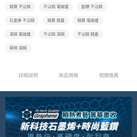
鍋寶 不沾鍋
不沾鍋 電磁爐
藍鑽 不沾鍋
石墨烯 不沾鍋
鍋寶 鍋蓋
鍋寶 電磁爐
湯鍋 電磁爐
不沾鍋 湯鍋
不沾鍋 鍋蓋
單柄 湯鍋
詳細說明
商品規格
相關推薦