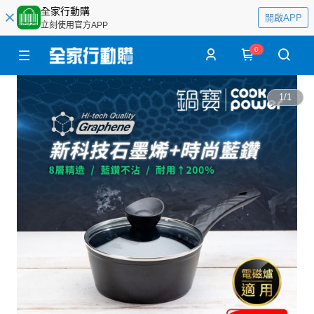
全家行動購
開啟APP
立刻使用官方APP
0
1
/
1