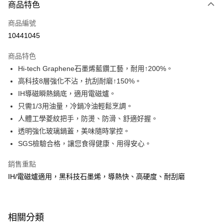
商品特色
本島宅配-活動商品
免運費
商品編號
10441045
離島宅配-常溫商品
免運費
商品特色
Hi-tech Graphene石墨烯藍鑽工藝，耐用↑200%。
高科技8層強化不沾，抗刮耐磨↑150%。
IH導磁瞬熱鍋底，適用電磁爐。
只需1/3用油量，冷鍋冷油輕鬆烹調。
人體工學菱紋把手，防燙、防滑、舒適好握。
透明強化玻璃鍋蓋，美味隨時掌控。
SGS檢驗合格，讓您食得健康、用得安心。
銷售重點
IH/電磁爐適用，黑科技石墨烯，導熱快、高硬度、耐刮磨
相關分類