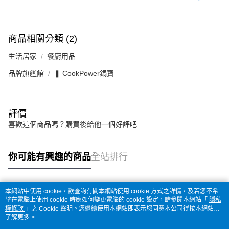
商品相關分類 (2)
生活居家
餐廚用品
品牌旗艦館
❚ CookPower鍋寶
評價
喜歡這個商品嗎？購買後給他一個好評吧
你可能有興趣的商品
全站排行
本網站中使用 cookie，欲查詢有關本網站使用 cookie 方式之詳情，及若您不希
熱門標籤
望在電腦上使用 cookie 時應如何變更電腦的 cookie 設定，請參閱本網站「
隱私
權條款
」之 Cookie 聲明。您繼續使用本網站即表示您同意本公司得按本網站使
用條款之 Cookie 聲明使用 cookie。
了解更多 >