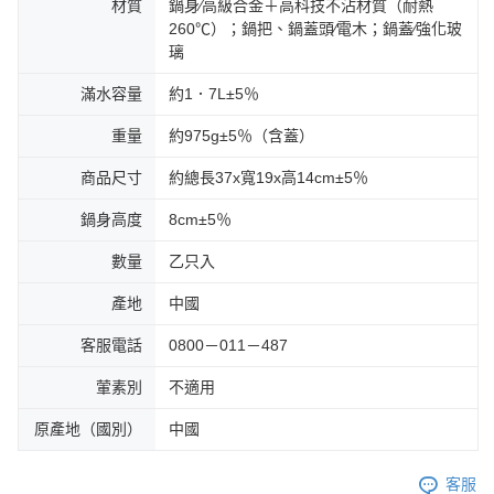
材質
鍋身∕高級合金＋高科技不沾材質（耐熱
260℃）；鍋把、鍋蓋頭∕電木；鍋蓋∕強化玻
璃
滿水容量
約1．7L±5％
重量
約975g±5％（含蓋）
商品尺寸
約總長37x寬19x高14cm±5％
鍋身高度
8cm±5％
數量
乙只入
產地
中國
客服電話
0800－011－487
葷素別
不適用
原產地（國別）
中國
客服