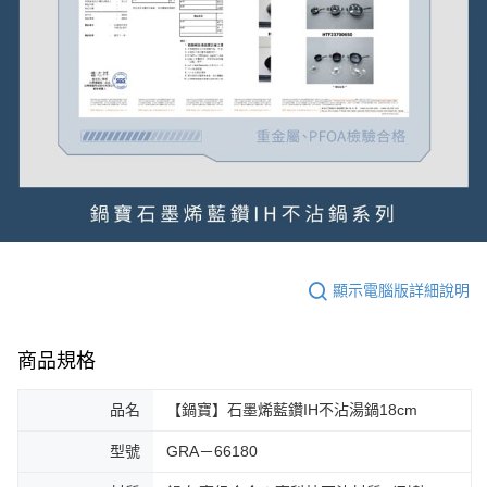
顯示電腦版詳細說明
商品規格
品名
【鍋寶】石墨烯藍鑽IH不沾湯鍋18cm
型號
GRA－66180