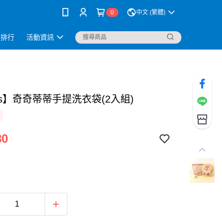
0
中文 (繁體)
銷排行
活動資訊
ns】奇奇蒂蒂手提洗衣袋(2入組)
80