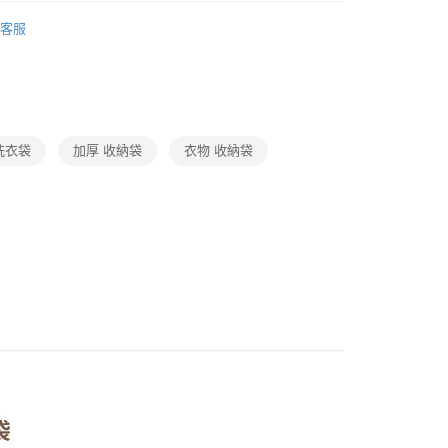
家用清潔
客服
館
❚ Norns
洗衣袋
加厚 收納袋
衣物 收納袋