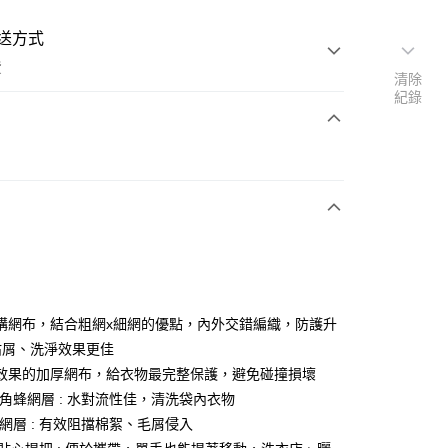
送方式
費
清除
紀錄
支付
活動商品
常溫商品
構網布，結合粗網x細網的優點，內外交錯編織，防護升
不沾屑、洗淨效果更佳
效果的加厚網布，給衣物最完整保護，避免碰撞損壞
六角蜂網層 : 水對流性佳，清洗袋內衣物
細網層 : 有效阻擋棉絮、毛屑侵入