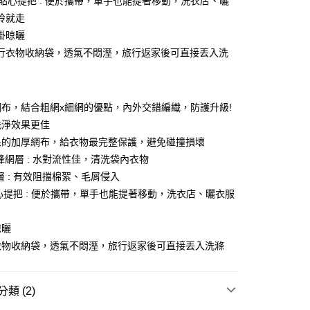
O 貼心提把 : 便於攜帶，單手也能提著移動，洗衣店、曬
拎就走
掛晾曬
行衣物收納袋，透氣不悶溼，旅行返家後可直接丟入洗
布，結合粗網x細網的優點，內外交錯編織，防護升級!
洗淨效果更佳
果的加厚網布，給衣物最完整保護，避免碰撞損壞
蜂網層 : 水對流性佳，清洗袋內衣物
層 : 有效阻擋棉絮、毛屑侵入
 貼心提把 : 便於攜帶，單手也能提著移動，洗衣店、曬衣服
晾曬
衣物收納袋，透氣不悶溼，旅行返家後可直接丟入洗滌
類 (2)