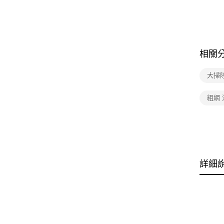
相關
大掃
粗網
詳細