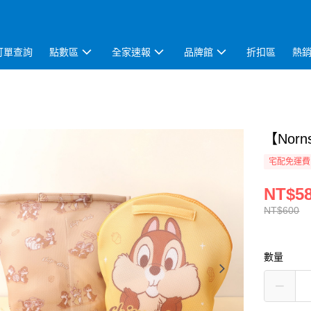
訂單查詢
點數區
全家速報
品牌館
折扣區
熱
【Nor
宅配免運費
NT$5
NT$600
數量