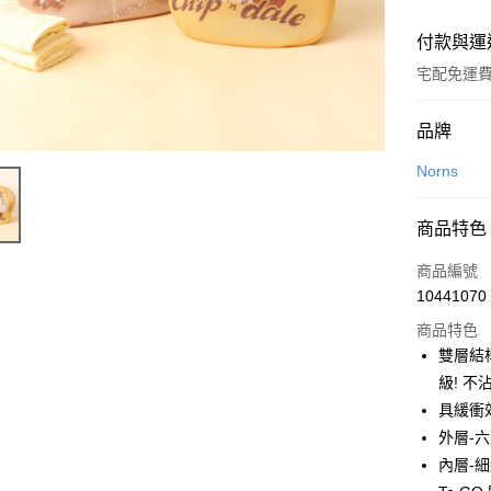
付款與運
宅配免運
付款方式
品牌
全家線上
Norns
商品特色
運送方式
商品編號
本島宅配-
10441070
免運費
商品特色
離島宅配-
雙層結
免運費
級! 
具緩衝
外層-
內層-