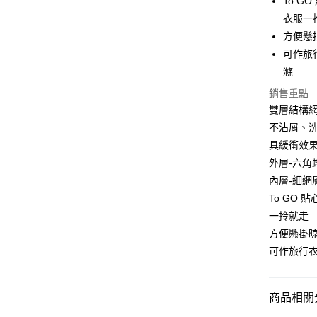
To G
衣服一
方便懸
可作旅
滌
銷售重點
雙層結構網
不沾屑、
具緩衝效
外層-六角
內層-細網
To GO
一拎就走
方便懸掛
可作旅行
商品相關分