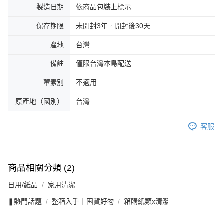
製造日期
依商品包裝上標示
保存期限
未開封3年，開封後30天
產地
台灣
備註
僅限台灣本島配送
葷素別
不適用
原產地（國別）
台灣
客服
商品相關分類 (2)
日用/紙品
家用清潔
❚熱門話題
整箱入手｜囤貨好物
箱購紙類x清潔