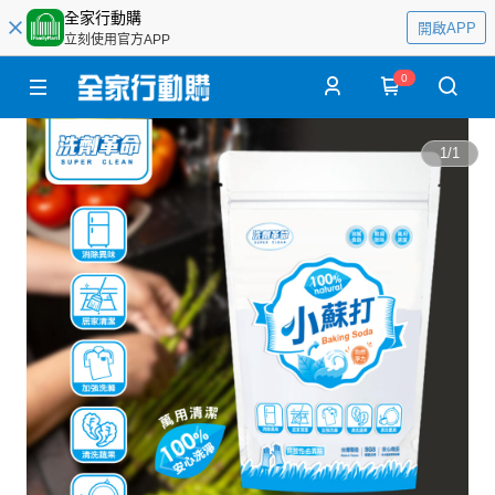
全家行動購
開啟APP
立刻使用官方APP
0
1
/
1