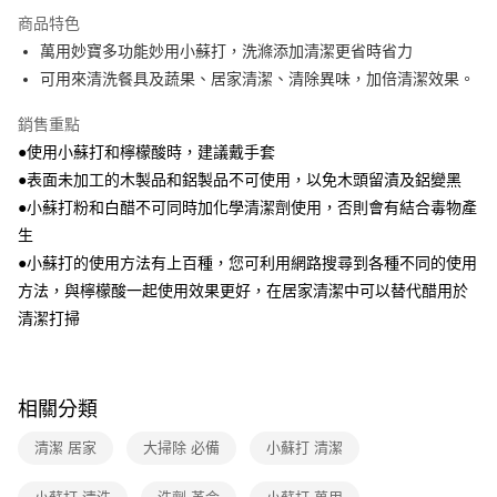
本島宅配-活動商品
商品特色
免運費
萬用妙寶多功能妙用小蘇打，洗滌添加清潔更省時省力
可用來清洗餐具及蔬果、居家清潔、清除異味，加倍清潔效果。
離島宅配-常溫商品
免運費
銷售重點
●使用小蘇打和檸檬酸時，建議戴手套
●表面未加工的木製品和鋁製品不可使用，以免木頭留漬及鋁變黑
●小蘇打粉和白醋不可同時加化學清潔劑使用，否則會有結合毒物產
生
●小蘇打的使用方法有上百種，您可利用網路搜尋到各種不同的使用
方法，與檸檬酸一起使用效果更好，在居家清潔中可以替代醋用於
清潔打掃
相關分類
清潔 居家
大掃除 必備
小蘇打 清潔