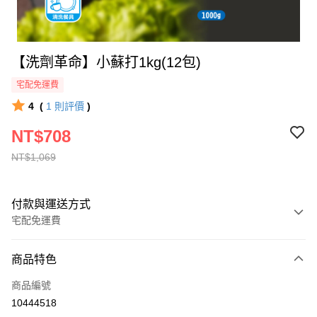
【洗劑革命】小蘇打1kg(12包)
宅配免運費
4
(
1
則評價
)
NT$708
NT$1,069
付款與運送方式
宅配免運費
付款方式
商品特色
全家線上支付
商品編號
運送方式
10444518