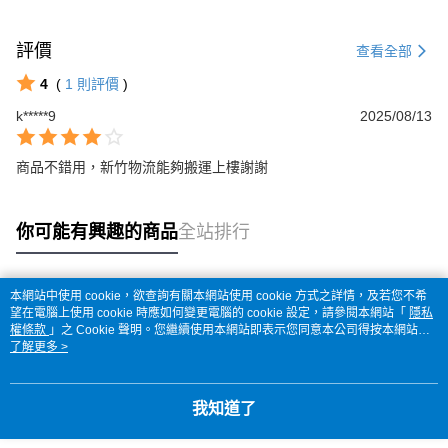
評價
查看全部
4
(
1
則評價
)
k*****9
2025/08/13
商品不錯用，新竹物流能夠搬運上樓謝謝
你可能有興趣的商品
全站排行
本網站中使用 cookie，欲查詢有關本網站使用 cookie 方式之詳情，及若您不希
熱門標籤
望在電腦上使用 cookie 時應如何變更電腦的 cookie 設定，請參閱本網站「
隱私
權條款
」之 Cookie 聲明。您繼續使用本網站即表示您同意本公司得按本網站使
用條款之 Cookie 聲明使用 cookie。
了解更多 >
我知道了