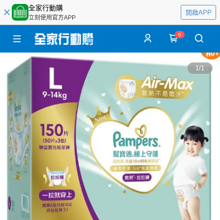
全家行動購
開啟APP
立刻使用官方APP
0
1
/
1