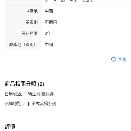
分 Ｘ 高 ４２．１公分
●產地
中國
葷素別
不適用
保存期限
3年
原產地（國別）
中國
客服
商品相關分類 (2)
日用/紙品
衛生棉/紙尿褲
品牌總覽
❚ 美式賣場系列
評價