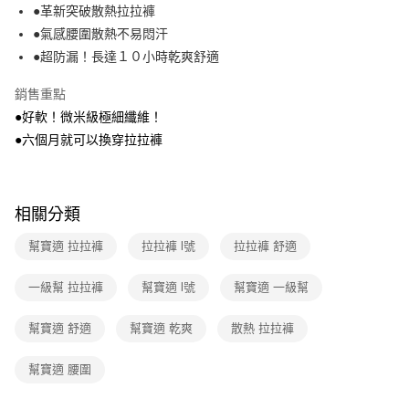
●革新突破散熱拉拉褲
全家取貨付款
●氣感腰圍散熱不易悶汗
每筆NT$40，滿NT$390(含以上)免運費
●超防漏！長達１０小時乾爽舒適
常溫-付款後全家取貨
銷售重點
每筆NT$40，滿NT$390(含以上)免運費
●好軟！微米級極細纖維！
●六個月就可以換穿拉拉褲
相關分類
幫寶適 拉拉褲
拉拉褲 l號
拉拉褲 舒適
一級幫 拉拉褲
幫寶適 l號
幫寶適 一級幫
幫寶適 舒適
幫寶適 乾爽
散熱 拉拉褲
幫寶適 腰圍