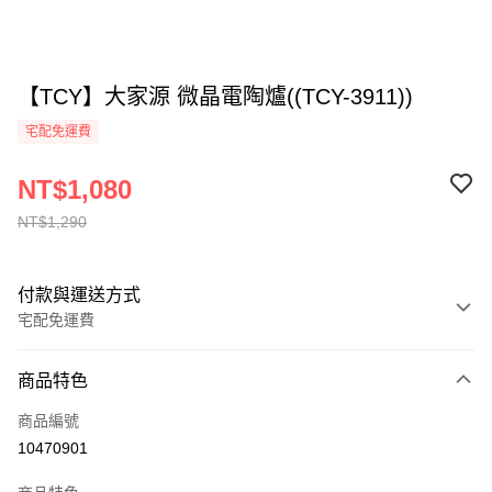
【TCY】大家源 微晶電陶爐((TCY-3911))
宅配免運費
NT$1,080
NT$1,290
付款與運送方式
宅配免運費
付款方式
商品特色
全家線上支付
商品編號
運送方式
10470901
本島宅配-活動商品