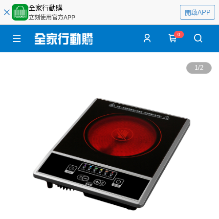
全家行動購
開啟APP
立刻使用官方APP
0
1
/
2