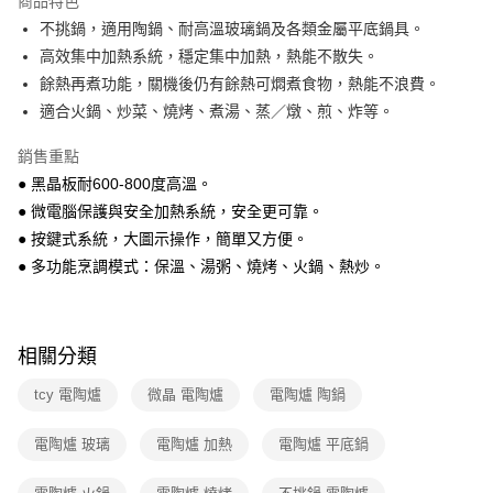
商品特色
免運費
不挑鍋，適用陶鍋、耐高溫玻璃鍋及各類金屬平底鍋具。
高效集中加熱系統，穩定集中加熱，熱能不散失。
離島宅配-常溫商品
餘熱再煮功能，關機後仍有餘熱可燜煮食物，熱能不浪費。
免運費
適合火鍋、炒菜、燒烤、煮湯、蒸／燉、煎、炸等。
銷售重點
● 黑晶板耐600-800度高溫。
● 微電腦保護與安全加熱系統，安全更可靠。
● 按鍵式系統，大圖示操作，簡單又方便。
● 多功能烹調模式：保溫、湯粥、燒烤、火鍋、熱炒。
相關分類
tcy 電陶爐
微晶 電陶爐
電陶爐 陶鍋
電陶爐 玻璃
電陶爐 加熱
電陶爐 平底鍋