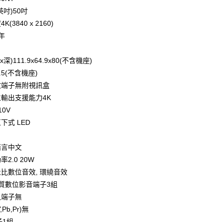
英吋)50吋
(3840 x 2160)
年
深)111.9x64.9x80(不含機座)
.5(不含機座)
收端子無附視訊盒
輸出支援能力4K
0V
下式 LED
語言中文
2.0 20W
比數位音效, 環繞音效
畫質數位影音端子3組
入端子無
Pb,Pr)無
子1組