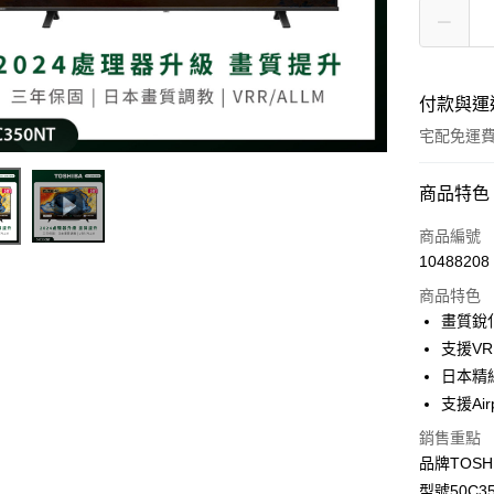
付款與運
宅配免運
付款方式
商品特色
全家線上
商品編號
10488208
商品特色
運送方式
畫質銳
本島宅配-
支援VRR
免運費
日本精
支援Airp
離島宅配-
銷售重點
免運費
品牌TOSH
型號50C3