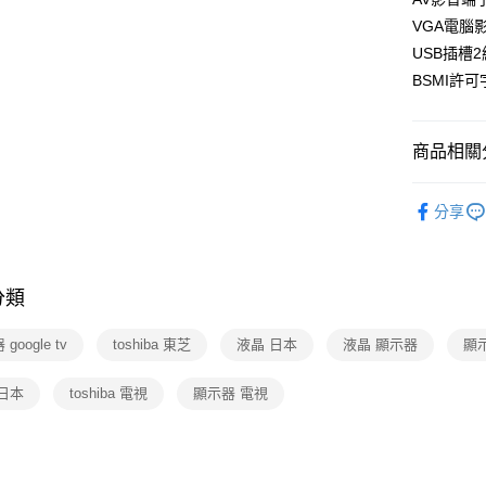
VGA電腦影
USB插槽2
BSMI許可
商品相關分
3C/家電
分享
分類
google tv
toshiba 東芝
液晶 日本
液晶 顯示器
顯
日本
toshiba 電視
顯示器 電視