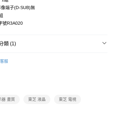
像端子(D-SUB)無
組
字號R3A020
類 (1)
視聽娛樂
客服
示器 畫質
東芝 液晶
東芝 電視