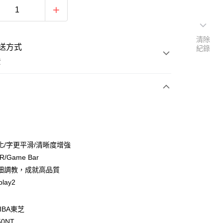
清除
送方式
紀錄
費
支付
化/字更平滑/清晰度增強
活動商品
/Game Bar
細調教，成就高品質
lay2
常溫商品
IBA東芝
50NT