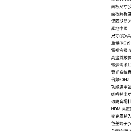
面板尺寸(
面板解析度4K
保固期間3
產地中國
尺寸(寬x高x
重量(KG)9
電視盒接
高畫質數位
電源需求11
背光系統直
倍頻60HZ
功能選單
喇叭輸出功率
環繞音場杜
HDMI高
麥克風輸
色差端子(Y,
AV影音端