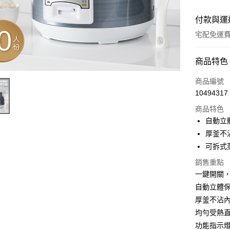
付款與運
宅配免運
付款方式
商品特色
全家線上
商品編號
10494317
商品特色
運送方式
自動立
本島宅配-
厚釜不
免運費
可拆式
銷售重點
離島宅配-
一鍵開關
免運費
自動立體
厚釜不沾
均勻受熱
功能指示