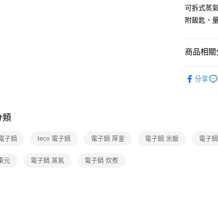
可拆式蒸
附飯匙、
商品相關分
3C/家電
分享
分類
 電子鍋
teco 電子鍋
電子鍋 厚釜
電子鍋 米飯
電子鍋
 東元
電子鍋 蒸氣
電子鍋 炊煮