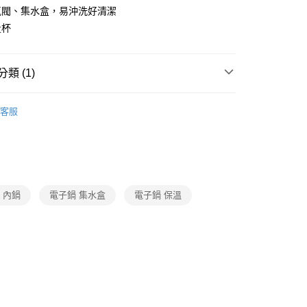
氣閥、集水盒，易沖洗好清潔
量杯
類 (1)
廚房家電
客服
 內鍋
電子鍋 集水盒
電子鍋 保溫