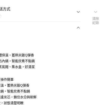
送方式
費
清除
紀錄
支付
體保溫，蓄熱米飯Q彈香
活動商品
沾內鍋，智能炊煮不黏鍋
蒸氣閥、集水盒，好清潔
常溫商品
，操作簡單
保溫，蓄熱米飯Q彈香
內鍋，智能炊煮不黏鍋
直達米芯，鎖住水分與新鮮
燈，狀態清楚明瞭