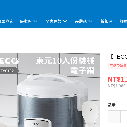
訂單查詢
點數區
全家速報
品牌館
折扣區
熱
【TEC
宅配免運費
NT$1,
NT$1,980
數量