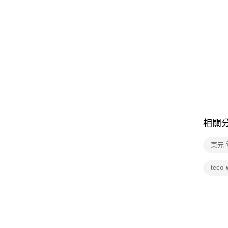
相關
東元
teco