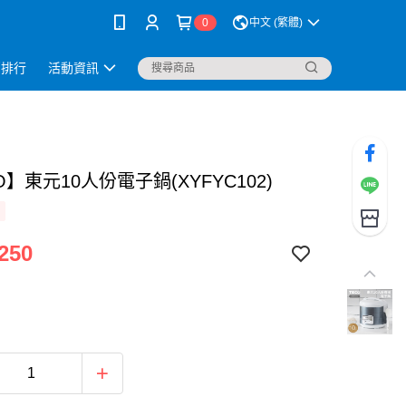
0
中文 (繁體)
銷排行
活動資訊
O】東元10人份電子鍋(XYFYC102)
250