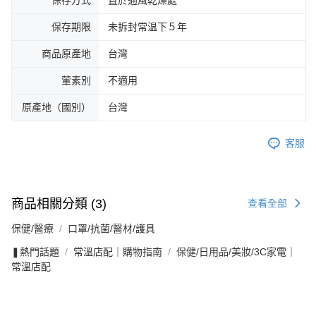
保存方式
置於通風乾燥處
保存期限
未拆封常温下５年
商品原產地
台灣
葷素別
不適用
原產地（國別）
台灣
客服
商品相關分類 (3)
查看全部
保健/醫療
口罩/抗菌/醫材/護具
❚熱門話題
常溫店配｜購物指南
保健/日用品/美妝/3C家電｜
常溫店配