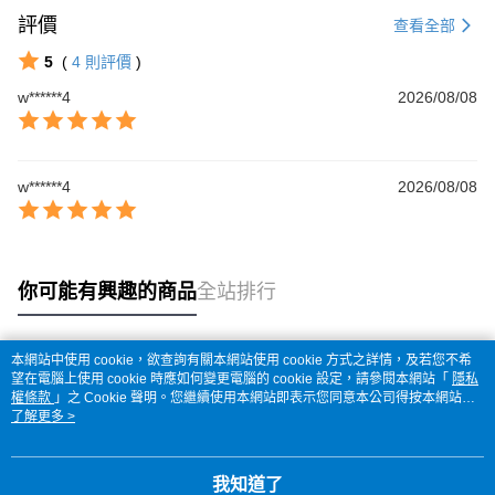
評價
查看全部
5
(
4
則評價
)
w******4
2026/08/08
w******4
2026/08/08
你可能有興趣的商品
全站排行
本網站中使用 cookie，欲查詢有關本網站使用 cookie 方式之詳情，及若您不希
熱門標籤
望在電腦上使用 cookie 時應如何變更電腦的 cookie 設定，請參閱本網站「
隱私
權條款
」之 Cookie 聲明。您繼續使用本網站即表示您同意本公司得按本網站使
用條款之 Cookie 聲明使用 cookie。
了解更多 >
我知道了