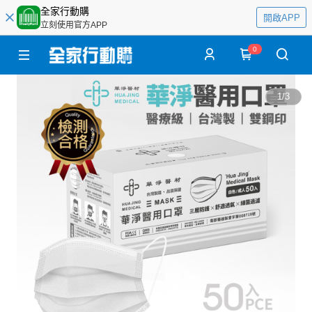
全家行動購
開啟APP
立刻使用官方APP
0
1
/
3