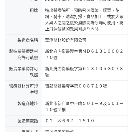
用途
進出醫療院所、預防飛沫傳染、感冒、花
粉、騎車、清潔打掃、食品加工，或於大眾
人與人之間之感染風險高場所均可使用，防
止飛沫傳遞的效果可達９５％
製造商名稱
華淨醫材股份有限公司
製造業醫療器材
新北府店衛醫製字第ＭＤ６１３１０００２
商許可執照
７０號
販賣業藥商許可
新北府店衛藥販字第６２３１０５Ｇ０７８
執照
號
醫療器材許可證
衛部醫器製壹字第００８７１９號
字號
製造商地址
新北市新店區中正路５０１－９及５０１－
１０號２樓
製造商電話
０２－８６６７－１５１０