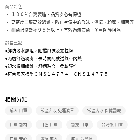
運送方式
商品特色
１００％台灣製造，品質安心有保證
全家取貨付款
高密度三層高效過濾，防止空氣中的飛沫、濕氣、粉塵、細菌等
免運費
細菌過濾效率９５％以上，有效過濾病菌，多重防護阻隔
常溫-付款後全家取貨
銷售重點
免運費
●經防潑水處理，阻擋飛沫及顆粒粉
●內層舒適親膚，長時間配戴透氣不悶熱
●親水超細纖維，舒適貼合，柔軟彈性
●符合國家標準ＣＮＳ１４７７４ ＣＮＳ１４７７５
相關分類
成人 口罩
常溫店取 免運湊單
常溫店取 保健醫療
口罩 醫材
白色 口罩
醫療 口罩
台灣製 口罩
口罩 安心
醫療 成人
成人 台灣製