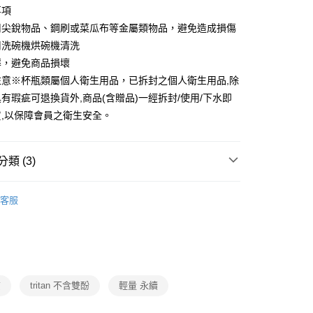
事項
用尖銳物品、鋼刷或菜瓜布等金屬類物品，避免造成損傷
用洗碗機烘碗機清洗
摔，避免商品損壞
注意※杯瓶類屬個人衛生用品，已拆封之個人衛生用品,除
有瑕疵可退換貨外,商品(含贈品)一經拆封/使用/下水即
,以保障會員之衛生安全。
類 (3)
餐廚用品
客服
館
❚ WOKY沃廚
打
暑假旅遊趣
防曬/戶外用品
質
tritan 不含雙酚
輕量 永續