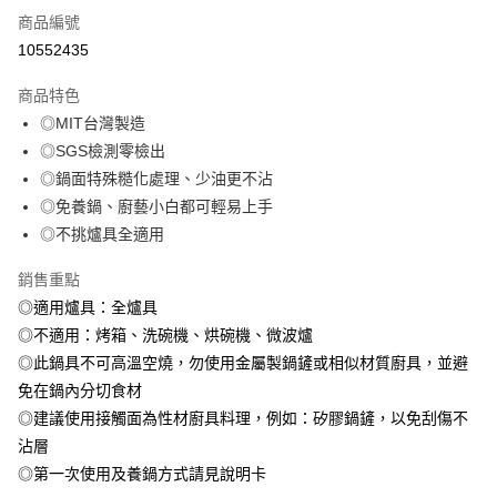
免運費
商品編號
10552435
離島宅配-常溫商品
免運費
商品特色
◎MIT台灣製造
◎SGS檢測零檢出
◎鍋面特殊糙化處理、少油更不沾
◎免養鍋、廚藝小白都可輕易上手
◎不挑爐具全適用
銷售重點
◎適用爐具：全爐具
◎不適用：烤箱、洗碗機、烘碗機、微波爐
◎此鍋具不可高溫空燒，勿使用金屬製鍋鏟或相似材質廚具，並避
免在鍋內分切食材
◎建議使用接觸面為性材廚具料理，例如：矽膠鍋鏟，以免刮傷不
沾層
◎第一次使用及養鍋方式請見說明卡