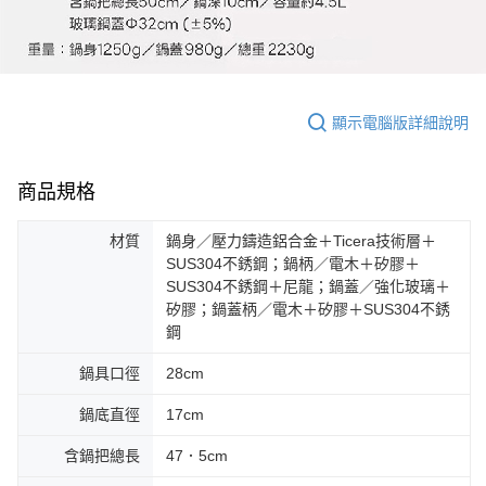
顯示電腦版詳細說明
商品規格
材質
鍋身／壓力鑄造鋁合金＋Ticera技術層＋
SUS304不銹鋼；鍋柄／電木＋矽膠＋
SUS304不銹鋼＋尼龍；鍋蓋／強化玻璃＋
矽膠；鍋蓋柄／電木＋矽膠＋SUS304不銹
鋼
鍋具口徑
28cm
鍋底直徑
17cm
含鍋把總長
47．5cm