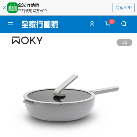
全家行動購
開啟APP
立刻使用官方APP
0
1
/
1