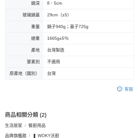
鍋深
8．5cm
玻璃鍋蓋
29cm（±5）
重量
鍋子940g；蓋子725g
總重
1665g±5％
產地
台灣製造
葷素別
不適用
原產地（國別）
台灣
客服
商品相關分類 (2)
生活居家
餐廚用品
品牌旗艦館
❚ WOKY沃廚