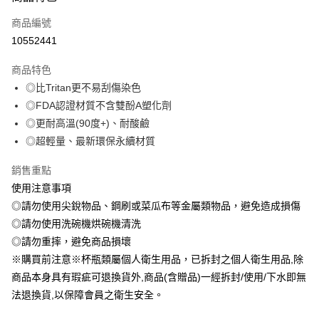
本島宅配-活動商品
免運費
商品編號
10552441
離島宅配-常溫商品
免運費
商品特色
◎比Tritan更不易刮傷染色
◎FDA認證材質不含雙酚A塑化劑
◎更耐高溫(90度+)、耐酸鹼
◎超輕量、最新環保永續材質
銷售重點
使用注意事項
◎請勿使用尖銳物品、鋼刷或菜瓜布等金屬類物品，避免造成損傷
◎請勿使用洗碗機烘碗機清洗
◎請勿重摔，避免商品損壞
※購買前注意※杯瓶類屬個人衛生用品，已拆封之個人衛生用品,除
商品本身具有瑕疵可退換貨外,商品(含贈品)一經拆封/使用/下水即無
法退換貨,以保障會員之衛生安全。