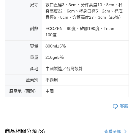
尺寸
飲口直徑3．3cm、分件高度10．8cm、杯
身高度22．6cm、杯身口徑5．2cm、杯底
直徑6．8cm、含蓋高度27．3cm（±5％）
耐熱
ECOZEN 90度、矽膠190度、Tritan
100度
容量
800ml±5％
重量
216g±5％
產地
中國製造／台灣設計
葷素別
不適用
原產地（國別）
中國
客服
商品相關分類 (3)
查看全部