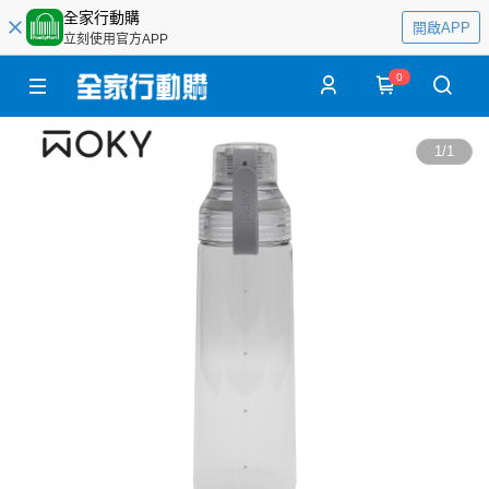
全家行動購
開啟APP
立刻使用官方APP
0
1
/
1