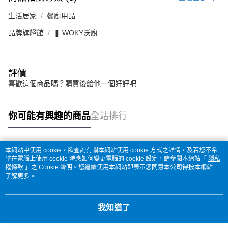
生活居家
餐廚用品
品牌旗艦館
❚ WOKY沃廚
評價
喜歡這個商品嗎？購買後給他一個好評吧
你可能有興趣的商品
全站排行
本網站中使用 cookie，欲查詢有關本網站使用 cookie 方式之詳情，及若您不希
熱門標籤
望在電腦上使用 cookie 時應如何變更電腦的 cookie 設定，請參閱本網站「
隱私
權條款
」之 Cookie 聲明。您繼續使用本網站即表示您同意本公司得按本網站使
用條款之 Cookie 聲明使用 cookie。
了解更多 >
我知道了