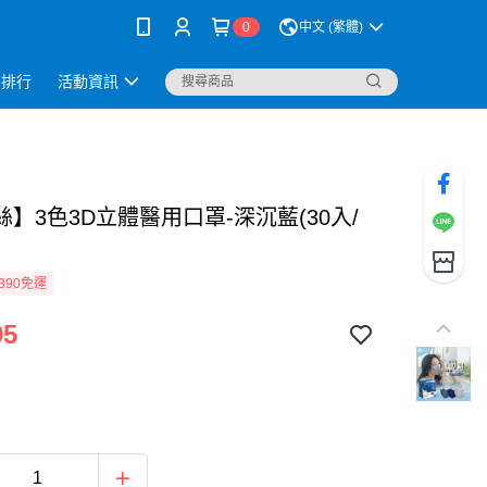
0
中文 (繁體)
銷排行
活動資訊
】3色3D立體醫用口罩-深沉藍(30入/
390免運
95