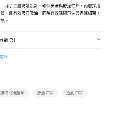
痛。除了三層防護設計，確保安全與舒適性外，內層採用
材質，能有效吸汗吸油，同時有效阻隔飛沫與過濾細菌，
防護。
類 (3)
口罩/抗菌/醫材/護具
客服
題
常溫店配｜購物指南
保健/日用品/美妝/3C家電｜
題
熱搜｜行動購夯什麼
㊙防疫專區
店取 保健醫療
舒適 口罩
透氣 口罩