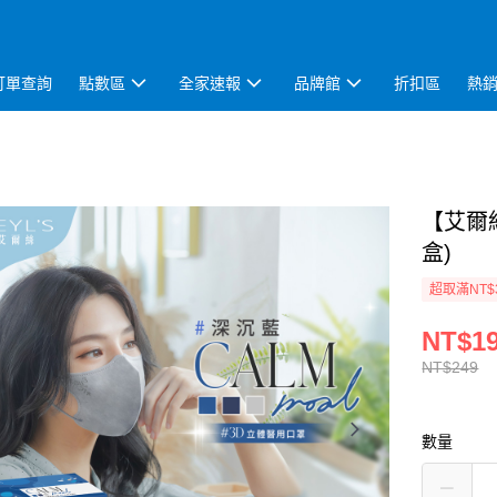
訂單查詢
點數區
全家速報
品牌館
折扣區
熱
【艾爾絲
盒)
超取滿NT$
NT$1
NT$249
數量