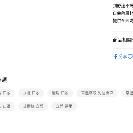
到舒適不
白金內層
提供全面
商品相關分
保健/醫療
分享
❚熱門話
常溫店配
❚熱門話
分類
絲 口罩
立體 口罩
醫用 口罩
常溫店取 免運湊單
常溫
布 口罩
艾爾絲 立體
立體 醫用