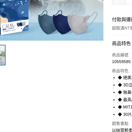
付款與運
超取滿NT$
付款方式
商品特色
全家線上
商品編號
10559585
超商取貨
商品特色
◆ 絕
運送方式
◆ 3D
◆ 無
全家取貨
◆ 最
每筆NT$4
◆ M
常溫-付款
◆ 30
每筆NT$4
銷售重點
以絲質輕