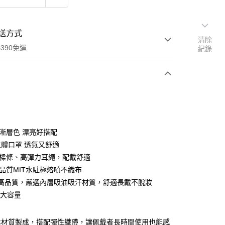
送方式
清除
390免運
紀錄
支付
付款
美漸層色 漂亮好搭配
立體口罩 透氣又舒適
鼻樑條、高彈力耳繩，配戴舒適
付款
高品質MIT水駐極熔噴不織布
0，滿NT$390(含以上)免運費
IT高品質，嚴選內層吸油吸汗材質，舒適長戴不脫妝
後全家取貨
片大容量
0，滿NT$390(含以上)免運費
柔材質製成，搭配彈性織帶，讓佩戴者長時間使用也能感