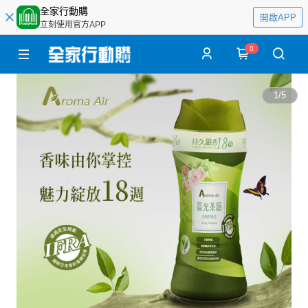
全家行動購
開啟APP
立刻使用官方APP
0
1
/
5