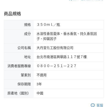
商品規格
規格
３５０ｍｌ／瓶
成分
水溶性香氛载体、香水香氛、持久香氛因
子、抑菌因子
公司名稱
大丹宜化工股份有限公司
地址
台北市南港區興華路１１７號７樓
消費者服務專線
０８００－２５１－２２７
葷素別
不適用
保存期限
3年
原產地（國別）
中國
客服