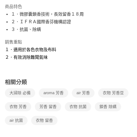
運送方式
商品特色
１．微膠囊鎖香技術，長效留香１８周
全家取貨付款
２．ＩＦＲＡ國際香芬機構認證
免運費
３．抗菌、除螨
常溫-付款後全家取貨
銷售重點
免運費
１．適用於各色衣物及布料
２．有效消除難聞氣味
相關分類
大掃除 必備
aroma 芳香
air 芳香
衣物 芳香豆
衣物 芳香
芳香 留香
衣物 抗菌
鎖香 除螨
air 抗菌
衣物 留香