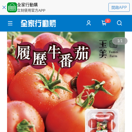
全家行動購
開啟APP
立刻使用官方APP
0
1
/
1