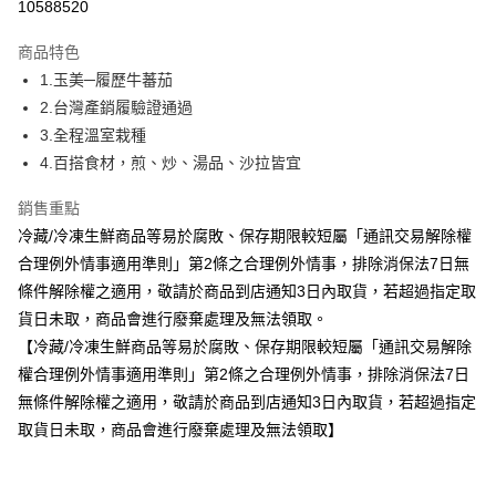
運送方式
10588520
冷藏-付款後全家取貨
商品特色
免運費
1.玉美─履歷牛蕃茄
2.台灣產銷履驗證通過
3.全程溫室栽種
4.百搭食材，煎、炒、湯品、沙拉皆宜
銷售重點
冷藏/冷凍生鮮商品等易於腐敗、保存期限較短屬「通訊交易解除權
合理例外情事適用準則」第2條之合理例外情事，排除消保法7日無
條件解除權之適用，敬請於商品到店通知3日內取貨，若超過指定取
貨日未取，商品會進行廢棄處理及無法領取。
【冷藏/冷凍生鮮商品等易於腐敗、保存期限較短屬「通訊交易解除
權合理例外情事適用準則」第2條之合理例外情事，排除消保法7日
無條件解除權之適用，敬請於商品到店通知3日內取貨，若超過指定
取貨日未取，商品會進行廢棄處理及無法領取】