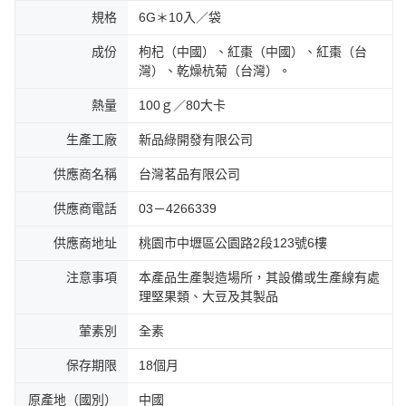
規格
6G＊10入／袋
成份
枸杞（中國）、紅棗（中國）、紅棗（台
灣）、乾燥杭菊（台灣）。
熱量
100ｇ／80大卡
生產工廠
新品綠開發有限公司
供應商名稱
台灣茗品有限公司
供應商電話
03－4266339
供應商地址
桃園市中壢區公園路2段123號6樓
注意事項
本產品生產製造場所，其設備或生產線有處
理堅果類、大豆及其製品
葷素別
全素
保存期限
18個月
原產地（國別）
中國