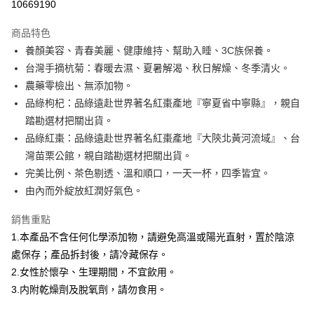
10669190
運送方式
商品特色
養顏美容、青春美麗、健康維持、幫助入睡、3C族保養。
全家取貨付款
台灣手摘杭菊：春暖去濕、夏暑解渴、秋日解燥、冬季清火。
免運費
農藥零檢出、無添加物。
常溫-付款後全家取貨
品綠枸杞：品綠遠赴世界著名紅棗產地『寧夏省中寧縣』，親自
免運費
踏勘選材把關出貨。
品綠紅棗：品綠遠赴世界著名紅棗產地『大陝北黃河流域』、台
灣苗栗公館，親自踏勘選材把關出貨。
完美比例、茶色剔透、溫和順口，一天一杯，四季皆宜。
由內而外綻放紅潤好氣色。
銷售重點
1.本產品不含任何化學添加物，請避免高溫或陽光直射，置於陰涼
處保存；產品拆封後，請冷藏保存。
2.女性於懷孕、生理期間，不宜飲用。
3.内附乾燥劑及脫氧劑，請勿食用。