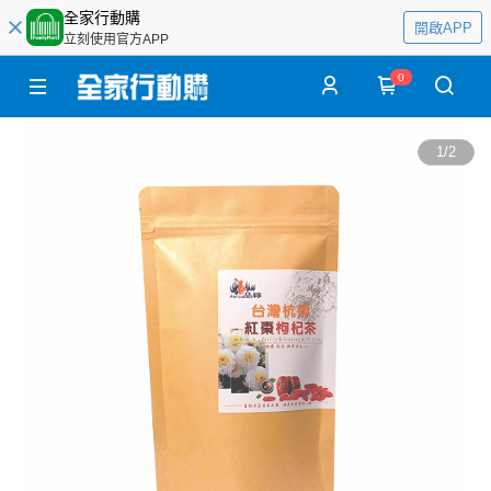
全家行動購
開啟APP
立刻使用官方APP
0
1
/
2