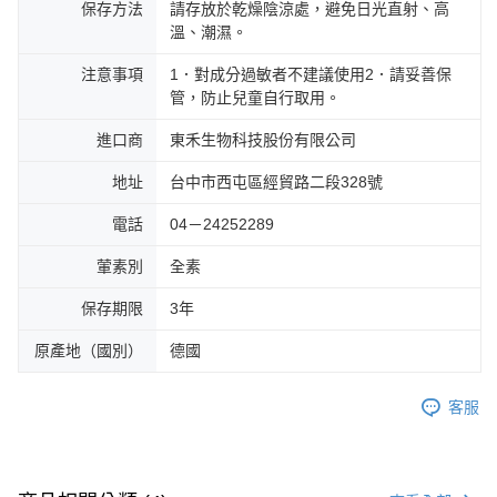
保存方法
請存放於乾燥陰涼處，避免日光直射、高
溫、潮濕。
注意事項
1．對成分過敏者不建議使用2．請妥善保
管，防止兒童自行取用。
進口商
東禾生物科技股份有限公司
地址
台中市西屯區經貿路二段328號
電話
04－24252289
葷素別
全素
保存期限
3年
原產地（國別）
德國
客服