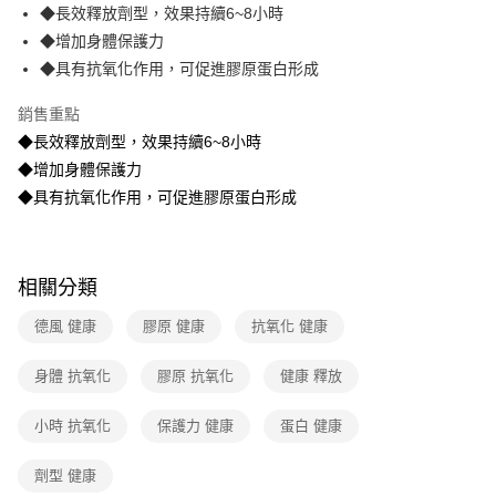
◆長效釋放劑型，效果持續6~8小時
全家取貨付款-廠商出貨
◆增加身體保護力
免運費
◆具有抗氧化作用，可促進膠原蛋白形成
付款後全家取貨-廠商出貨
銷售重點
免運費
◆長效釋放劑型，效果持續6~8小時
◆增加身體保護力
◆具有抗氧化作用，可促進膠原蛋白形成
相關分類
德風 健康
膠原 健康
抗氧化 健康
身體 抗氧化
膠原 抗氧化
健康 釋放
小時 抗氧化
保護力 健康
蛋白 健康
劑型 健康