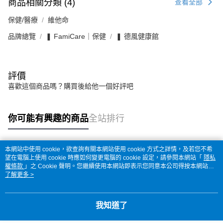
商品相關分類 (4)
查看全部
保健/醫療
維他命
品牌總覽
❚ FamiCare｜保健
❚ 德風健康館
評價
喜歡這個商品嗎？購買後給他一個好評吧
你可能有興趣的商品
全站排行
本網站中使用 cookie，欲查詢有關本網站使用 cookie 方式之詳情，及若您不希
熱門標籤
望在電腦上使用 cookie 時應如何變更電腦的 cookie 設定，請參閱本網站「
隱私
權條款
」之 Cookie 聲明。您繼續使用本網站即表示您同意本公司得按本網站使
用條款之 Cookie 聲明使用 cookie。
了解更多 >
我知道了