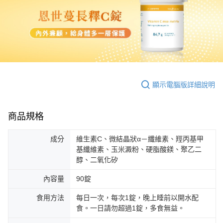
顯示電腦版詳細說明
商品規格
成分
維生素C、微結晶狀α－纖維素、羥丙基甲
基纖維素、玉米澱粉、硬脂酸鎂、聚乙二
醇、二氧化矽
內容量
90錠
食用方法
每日一次，每次1錠，晚上睡前以開水配
食。一日請勿超過1錠，多食無益。