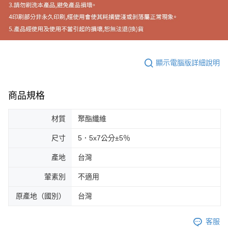
顯示電腦版詳細說明
商品規格
材質
聚酯纖維
尺寸
5．5x7公分±5％
產地
台灣
葷素別
不適用
原產地（國別）
台灣
客服