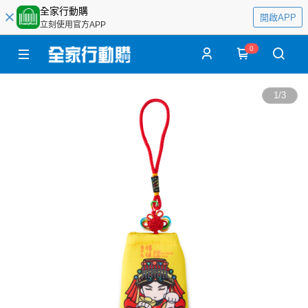
全家行動購
開啟APP
立刻使用官方APP
0
1
/
3