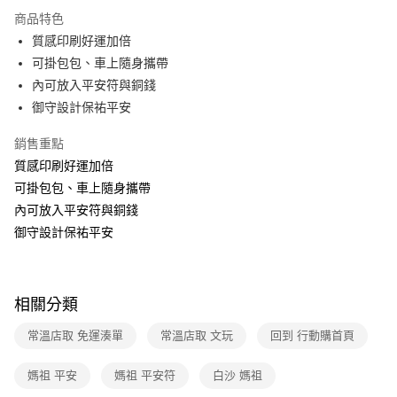
運送方式
商品特色
質感印刷好運加倍
全家取貨付款
可掛包包、車上隨身攜帶
免運費
內可放入平安符與銅錢
常溫-付款後全家取貨
御守設計保祐平安
免運費
銷售重點
質感印刷好運加倍
可掛包包、車上隨身攜帶
內可放入平安符與銅錢
御守設計保祐平安
相關分類
常溫店取 免運湊單
常溫店取 文玩
回到 行動購首頁
媽祖 平安
媽祖 平安符
白沙 媽祖