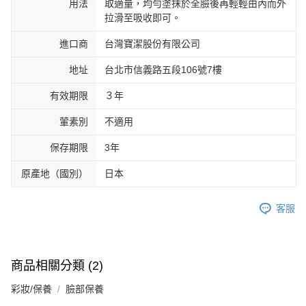
用法
取適量，均勻塗抹於全臉後再輕輕由內而外
拉滑至吸收即可。
進口商
台灣寶潔股份有限公司
地址
台北市信義路五段106號7樓
有效期限
３年
葷素別
不適用
保存期限
3年
原產地（國別）
日本
客服
商品相關分類 (2)
彩妝/保養
臉部保養