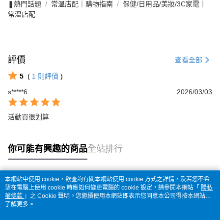
❚熱門話題
常溫店配｜購物指南
保健/日用品/美妝/3C家電｜
常溫店配
評價
查看全部
5
(
1
則評價
)
s*****6
2026/03/03
活動買很划算
你可能有興趣的商品
全站排行
本網站中使用 cookie，欲查詢有關本網站使用 cookie 方式之詳情，及若您不希
熱門標籤
望在電腦上使用 cookie 時應如何變更電腦的 cookie 設定，請參閱本網站「
隱私
權條款
」之 Cookie 聲明。您繼續使用本網站即表示您同意本公司得按本網站使
用條款之 Cookie 聲明使用 cookie。
了解更多 >