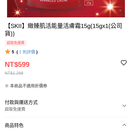
【SKII】緻臻肌活能量活膚霜15g(15gx1(公司
貨))
超取免運費
5
(
1
則評價
)
NT$599
NT$1,299
※ 本商品不適用折價券
付款與運送方式
超取免運費
付款方式
商品特色
全家線上支付