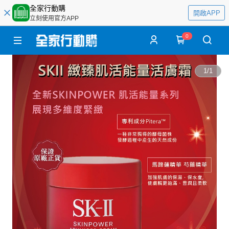
全家行動購
開啟APP
立刻使用官方APP
0
1
/
1