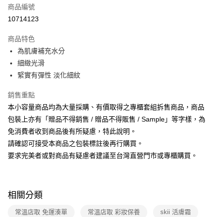
商品編號
超商取貨付款
10714123
運送方式
商品特色
為肌膚補充水分
全家取貨付款
細緻光滑
免運費
緊實有彈性 淡化細紋
常溫-付款後全家取貨
銷售重點
免運費
本小容量商品均為大量採購、有價取得之專櫃套組拆售商品，商品
包裝上亦有「贈品不得銷售 / 贈品不得販售 / Sample」等字樣，為
免消費者收到商品後有所疑慮，特此說明。
請確認可接受本商品之包裝標註後再行購買。
要求完美者或對商品有疑慮者建議至台灣直營門市或專櫃購買。
相關分類
常溫店取 免運湊單
常溫店取 彩妝保養
skii 活膚霜