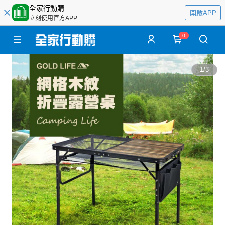
全家行動購
開啟APP
立刻使用官方APP
0
1
/
3