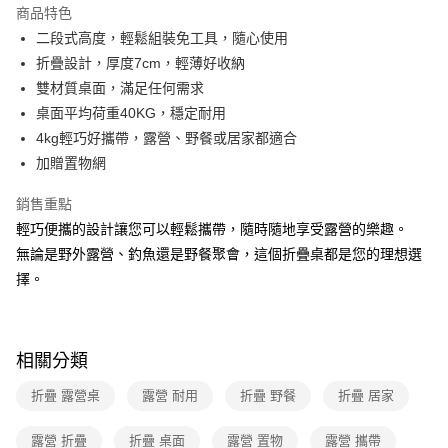
本島宅配-活動商品
商品特色
免運費
二段式高度，輕鬆組裝免工具，隨心使用
折疊設計，厚度7cm，輕薄好收納
離島宅配-常溫商品
雙材質桌面，滿足任何需求
免運費
桌面平均荷重40KG，穩定耐用
4kg輕巧好攜帶，露營、野餐或居家都適合
加贈置物網
銷售重點
輕巧便攜的設計讓您可以輕鬆攜帶，隨時隨地享受露營的樂趣。
無論是野外露營、釣魚還是野餐聚會，這個折疊桌都是您的理想選
擇。
相關分類
折疊 露營桌
露營 耐用
折疊 野餐
折疊 居家
露營 折疊
折疊 桌面
露營 置物
露營 攜帶