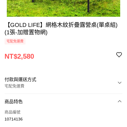
【GOLD LIFE】網格木紋折疊露營桌(單桌組)
(1張-加贈置物網)
宅配免運費
NT$2,580
付款與運送方式
宅配免運費
付款方式
商品特色
全家線上支付
商品編號
運送方式
10714136