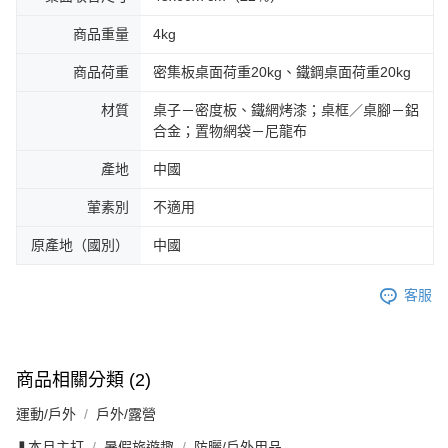
商品重量
4kg
商品荷重
密集板桌面荷重20kg、鐵鋼桌面荷重20kg
材質
桌子－密度板、鐵網烤漆；桌框／桌腳－鋁
合金；置物網袋－尼龍布
產地
中國
葷素別
不適用
原產地（國別）
中國
客服
商品相關分類 (2)
運動/戶外
戶外/露營
❚本月主打
暑假旅遊趣
防曬/戶外用品